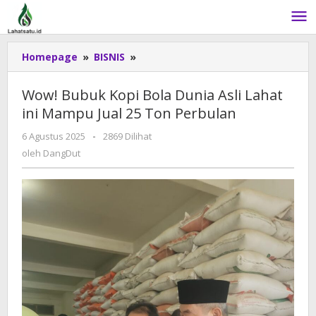
Lewati
ke
konten
Homepage
»
BISNIS
»
Wow!
Bubuk
Kopi
Wow! Bubuk Kopi Bola Dunia Asli Lahat
Bola
ini Mampu Jual 25 Ton Perbulan
Dunia
Asli
6 Agustus 2025
oleh
-
2869 Dilihat
Lahat
DangDut
oleh
DangDut
ini
Mampu
Jual
25
Ton
Perbulan