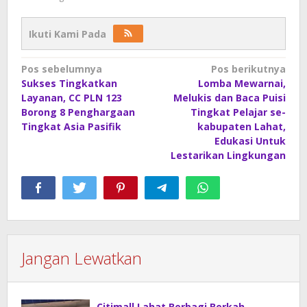
Ikuti Kami Pada
Navigasi
Pos sebelumnya
Pos berikutnya
Sukses Tingkatkan
Lomba Mewarnai,
pos
Layanan, CC PLN 123
Melukis dan Baca Puisi
Borong 8 Penghargaan
Tingkat Pelajar se-
Tingkat Asia Pasifik
kabupaten Lahat,
Edukasi Untuk
Lestarikan Lingkungan
Jangan Lewatkan
Citimall Lahat Berbagi Berkah