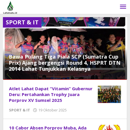
Lewati
ke
konten
SPORT & IT
Bawa Pulang Tiga Piala SCP (Sumatra Cup
Prix) Ajang bergengsi Round 4, HSPRT DTN
2014 Lahat Tunjukkan Kelasnya
LAHAT
,
Atlet Lahat Dapat “Vitamin” Gubernur
SPORT
&
Deru: Pertahankan Trophy Juara
IT
Porprov XV Sumsel 2025
SPORT & IT
19 Oktober 2025
oleh
20
DangDut
Oktober
2025
oleh
10 Cabor Absen Porprov Muba, Ada