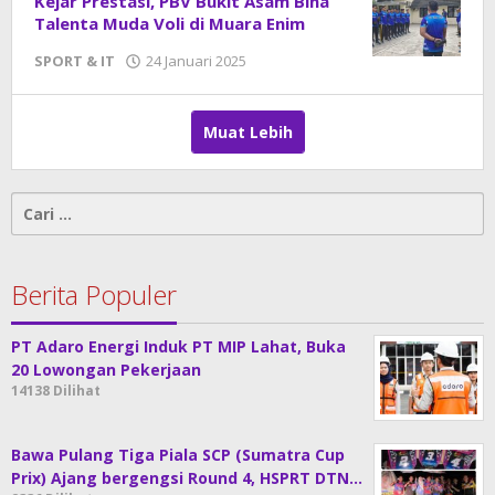
Kejar Prestasi, PBV Bukit Asam Bina
Talenta Muda Voli di Muara Enim
SPORT & IT
24 Januari 2025
oleh
DangDut
Muat Lebih
Cari
untuk:
Berita Populer
PT Adaro Energi Induk PT MIP Lahat, Buka
20 Lowongan Pekerjaan
14138 Dilihat
Bawa Pulang Tiga Piala SCP (Sumatra Cup
Prix) Ajang bergengsi Round 4, HSPRT DTN…