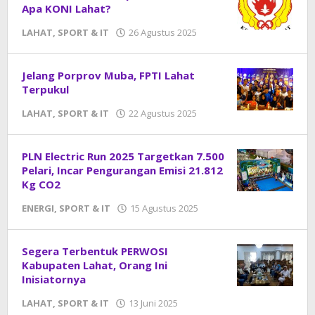
DangDut
Apa KONI Lahat?
LAHAT
,
SPORT & IT
26 Agustus 2025
oleh
DangDut
Jelang Porprov Muba, FPTI Lahat
Terpukul
LAHAT
,
SPORT & IT
22 Agustus 2025
oleh
DangDut
PLN Electric Run 2025 Targetkan 7.500
Pelari, Incar Pengurangan Emisi 21.812
Kg CO2
ENERGI
,
SPORT & IT
15 Agustus 2025
oleh
DangDut
Segera Terbentuk PERWOSI
Kabupaten Lahat, Orang Ini
Inisiatornya
LAHAT
,
SPORT & IT
13 Juni 2025
oleh