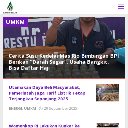
Lewati
ke
konten
UMKM
Cerita Susu Kedelai Mas Rio Bimbingan BPI
Berikan “Darah Segar”, Usaha Bangkit,
Bisa Daftar Haji
Otomotif
,
Utamakan Daya Beli Masyarakat,
UMKM
Pemerintah Jaga Tarif Listrik Tetap
7
Terjangkau Sepanjang 2025
November
ENERGI
,
UMKM
29 September 2025
oleh
2025
DangDut
oleh
DangDut
Wamenkop RI Lakukan Kunker ke