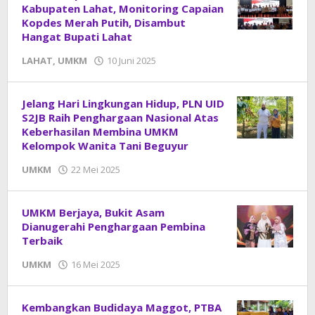
Kabupaten Lahat, Monitoring Capaian
Kopdes Merah Putih, Disambut
Hangat Bupati Lahat
LAHAT
,
UMKM
10 Juni 2025
oleh
DangDut
Jelang Hari Lingkungan Hidup, PLN UID
S2JB Raih Penghargaan Nasional Atas
Keberhasilan Membina UMKM
Kelompok Wanita Tani Beguyur
UMKM
22 Mei 2025
oleh
DangDut
UMKM Berjaya, Bukit Asam
Dianugerahi Penghargaan Pembina
Terbaik
UMKM
16 Mei 2025
oleh
DangDut
Kembangkan Budidaya Maggot, PTBA