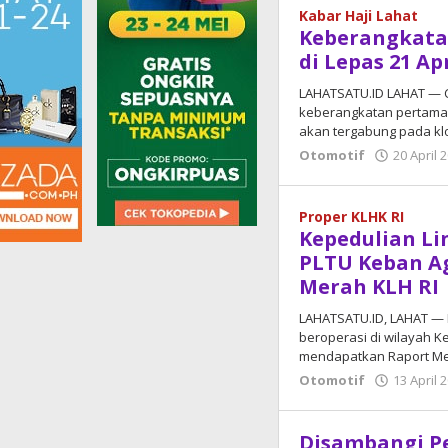
Kabar Haji Lahat
Keberangkata
5
Juni
di Lepas 21 Apr
2026
oleh
LAHATSATU.ID LAHAT — C
admin
keberangkatan pertama,
akan tergabung pada klo
Otomotif
20 April 
Proper KLHK RI
Kepedulian L
PLTU Keban A
Merah KLH RI
LAHATSATU.ID, LAHAT — 
beroperasi di wilayah 
mendapatkan Raport M
Otomotif
13 April 
Disambangi Pe