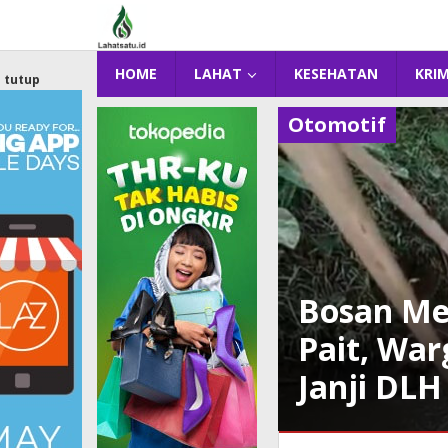
Lewati
ke
konten
HOME
LAHAT
KESEHATAN
KRI
tutup
Otomotif
Bosan Me
Pait, Wa
Janji DL
Otomotif