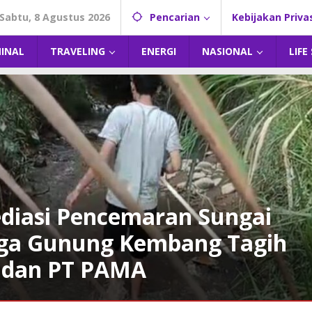
Sabtu, 8 Agustus 2026
Pencarian
Kebijakan Priva
MINAL
TRAVELING
ENERGI
NASIONAL
LIFE
diasi Pencemaran Sungai
rga Gunung Kembang Tagih
H dan PT PAMA