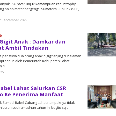
ebanyak 356 racer unjuk kemampuan rebut trophy
ng balap motor bergengsi Sumatera Cup Prix (SCP)
7 September 2025
oleh
DangDut
ak
Gigit Anak : Damkar dan
at Ambil Tindakan
peristiwa dua orang anak digigit anjing di halaman
pi serius oleh Pemerintah Kabupaten Lahat.
aja
025
oleh
admin
abel Lahat Salurkan CSR
o Ke Penerima Manfaat
ank Sumsel Babel Cabang Lahat nampaknya tidak
bulan suci ramadhan tahun ini begitu saja.