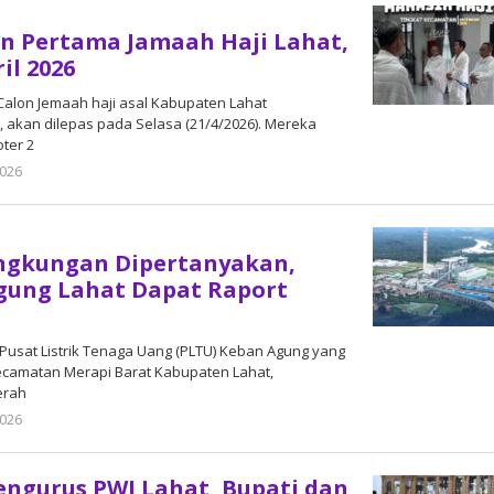
n Pertama Jamaah Haji Lahat,
il 2026
alon Jemaah haji asal Kabupaten Lahat
 akan dilepas pada Selasa (21/4/2026). Mereka
ter 2
2026
oleh
admin
ingkungan Dipertanyakan,
gung Lahat Dapat Raport
Pusat Listrik Tenaga Uang (PLTU) Keban Agung yang
Kecamatan Merapi Barat Kabupaten Lahat,
erah
2026
oleh
admin
ngurus PWI Lahat, Bupati dan