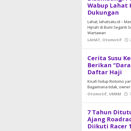
Wabup Lahat K
Dukungan
Lahat, lahatsatu.id – Ma
Hijriah di Bumi Seganti
Wartawan
LAHAT
,
Otomotif
Cerita Susu K
Berikan “Dara
Daftar Haji
Kisah hidup Riotomo yan
Bagaimana tidak, owner
Otomotif
,
UMKM
7 Tahun Ditut
Ajang Roadrac
Diikuti Racer 