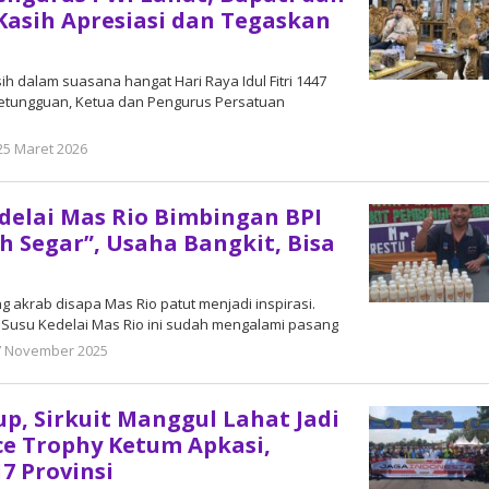
asih Apresiasi dan Tegaskan
sih dalam suasana hangat Hari Raya Idul Fitri 1447
 Setungguan, Ketua dan Pengurus Persatuan
25 Maret 2026
oleh
DangDut
edelai Mas Rio Bimbingan BPI
h Segar”, Usaha Bangkit, Bisa
g akrab disapa Mas Rio patut menjadi inspirasi.
 Susu Kedelai Mas Rio ini sudah mengalami pasang
7 November 2025
oleh
DangDut
up, Sirkuit Manggul Lahat Jadi
e Trophy Ketum Apkasi,
17 Provinsi