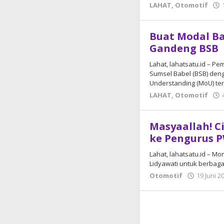
LAHAT
,
Otomotif
Buat Modal Ba
Gandeng BSB
Lahat, lahatsatu.id – P
Sumsel Babel (BSB) d
Understanding (MoU) ter
LAHAT
,
Otomotif
Masyaallah! C
ke Pengurus P
Lahat, lahatsatu.id – M
Lidyawati untuk berbaga
Otomotif
19 Juni 2