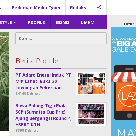
si
Pedoman Media Cyber
Redaksi
 STYLE
PROFILE
BISNIS
UMKM
tutup
Cari
untuk:
Berita Populer
PT Adaro Energi Induk PT
MIP Lahat, Buka 20
Lowongan Pekerjaan
14149 Dilihat
Bawa Pulang Tiga Piala
SCP (Sumatra Cup Prix)
Ajang bergengsi Round 4,
HSPRT DTN…
8390 Dilihat