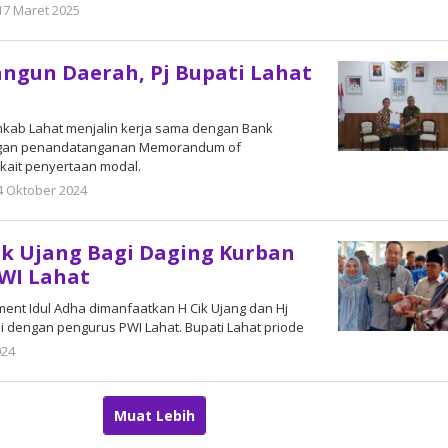
17 Maret 2025
oleh
DangDut
ngun Daerah, Pj Bupati Lahat
emkab Lahat menjalin kerja sama dengan Bank
engan penandatanganan Memorandum of
kait penyertaan modal.
4 Oktober 2024
oleh
DangDut
ik Ujang Bagi Daging Kurban
WI Lahat
oment Idul Adha dimanfaatkan H Cik Ujang dan Hj
i dengan pengurus PWI Lahat. Bupati Lahat priode
024
oleh
DangDut
Muat Lebih