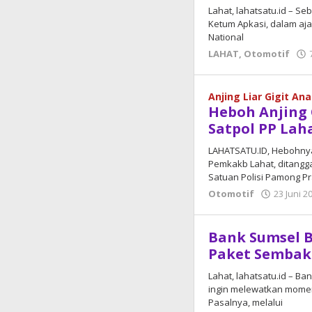
Lahat, lahatsatu.id – S
Ketum Apkasi, dalam aja
National
LAHAT
,
Otomotif
Anjing Liar Gigit An
Heboh Anjing 
Satpol PP Lah
LAHATSATU.ID, Hebohnya 
Pemkakb Lahat, ditangga
Satuan Polisi Pamong Pr
Otomotif
23 Juni 2
Bank Sumsel B
Paket Sembak
Lahat, lahatsatu.id – B
ingin melewatkan momen 
Pasalnya, melalui