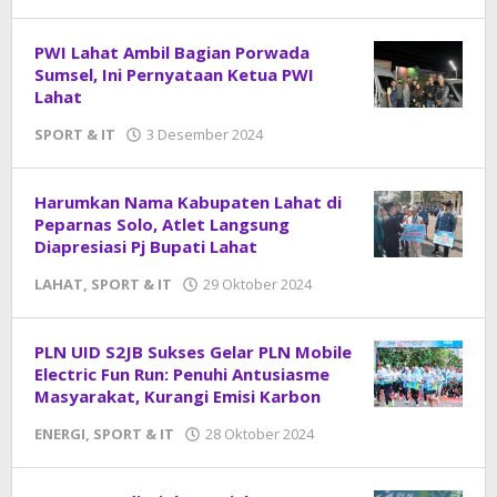
DangDut
PWI Lahat Ambil Bagian Porwada
Sumsel, Ini Pernyataan Ketua PWI
Lahat
SPORT & IT
3 Desember 2024
oleh
DangDut
Harumkan Nama Kabupaten Lahat di
Peparnas Solo, Atlet Langsung
Diapresiasi Pj Bupati Lahat
LAHAT
,
SPORT & IT
29 Oktober 2024
oleh
DangDut
PLN UID S2JB Sukses Gelar PLN Mobile
Electric Fun Run: Penuhi Antusiasme
Masyarakat, Kurangi Emisi Karbon
ENERGI
,
SPORT & IT
28 Oktober 2024
oleh
DangDut