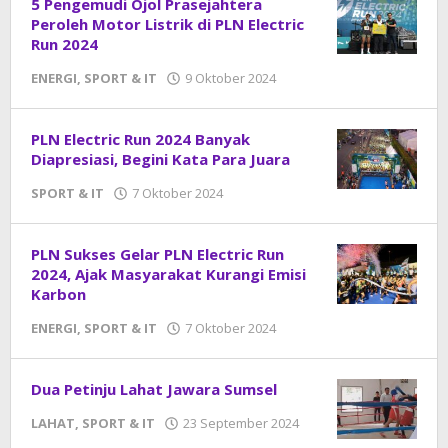
5 Pengemudi Ojol Prasejahtera
Peroleh Motor Listrik di PLN Electric
Run 2024
ENERGI
,
SPORT & IT
9 Oktober 2024
oleh
DangDut
PLN Electric Run 2024 Banyak
Diapresiasi, Begini Kata Para Juara
SPORT & IT
7 Oktober 2024
oleh
DangDut
PLN Sukses Gelar PLN Electric Run
2024, Ajak Masyarakat Kurangi Emisi
Karbon
ENERGI
,
SPORT & IT
7 Oktober 2024
oleh
DangDut
Dua Petinju Lahat Jawara Sumsel
LAHAT
,
SPORT & IT
23 September 2024
oleh
DangDut