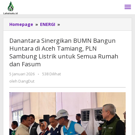
Lewati
ke
konten
Homepage
»
ENERGI
»
Danantara
Sinergikan
BUMN
Danantara Sinergikan BUMN Bangun
Bangun
Huntara di Aceh Tamiang, PLN
Huntara
Sambung Listrik untuk Semua Rumah
di
Aceh
dan Fasum
Tamiang,
5 Januari 2026
oleh
-
538 Dilihat
PLN
DangDut
oleh
DangDut
Sambung
Listrik
untuk
Semua
Rumah
dan
Fasum