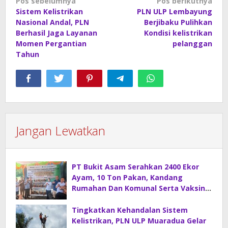
Navigasi
Pos sebelumnya
Pos berikutnya
Sistem Kelistrikan
PLN ULP Lembayung
pos
Nasional Andal, PLN
Berjibaku Pulihkan
Berhasil Jaga Layanan
Kondisi kelistrikan
Momen Pergantian
pelanggan
Tahun
Jangan Lewatkan
PT Bukit Asam Serahkan 2400 Ekor
Ayam, 10 Ton Pakan, Kandang
Rumahan Dan Komunal Serta Vaksin
Di Desa Sirah Pulau
Tingkatkan Kehandalan Sistem
Kelistrikan, PLN ULP Muaradua Gelar