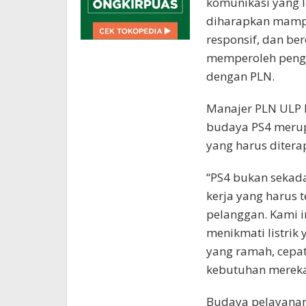
komunikasi yang le
diharapkan mampu
responsif, dan be
memperoleh penga
dengan PLN.
Manajer PLN ULP 
budaya PS4 merup
yang harus ditera
“PS4 bukan sekada
kerja yang harus 
pelanggan. Kami 
menikmati listrik
yang ramah, cepa
kebutuhan mereka,
Budaya pelayanan 