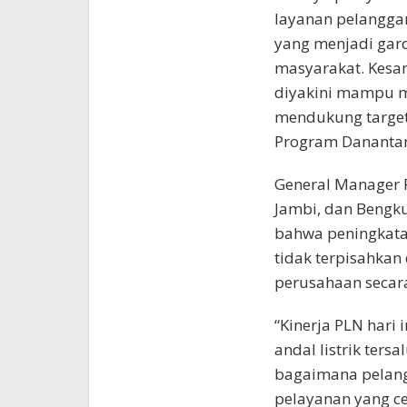
layanan pelanggan
yang menjadi gar
masyarakat. Kesam
diyakini mampu m
mendukung target
Program Danantar
General Manager P
Jambi, dan Bengku
bahwa peningkata
tidak terpisahkan
perusahaan secara
“Kinerja PLN hari 
andal listrik ter
bagaimana pelang
pelayanan yang c