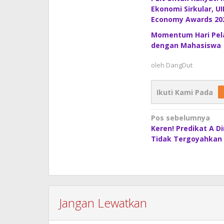
Ekonomi Sirkular, U
Economy Awards 20
Momentum Hari Pela
dengan Mahasiswa
oleh
DangDut
Ikuti Kami Pada
Navigasi
Pos sebelumnya
Keren! Predikat A D
pos
Tidak Tergoyahkan
Jangan Lewatkan