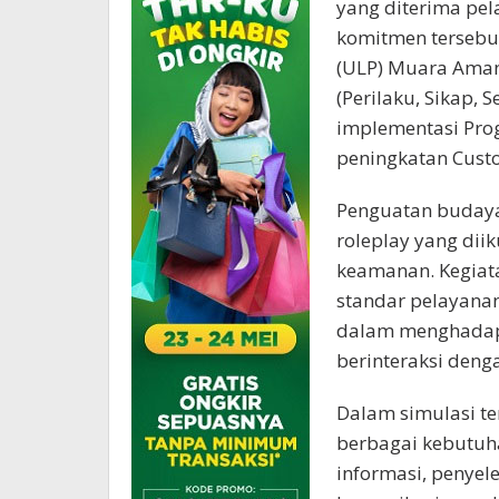
yang diterima pela
komitmen tersebut
(ULP) Muara Ama
(Perilaku, Sikap,
implementasi Pro
peningkatan Cust
Penguatan budaya 
roleplay yang diik
keamanan. Kegiat
standar pelayana
dalam menghadapi
berinteraksi deng
Dalam simulasi t
berbagai kebutuh
informasi, penye