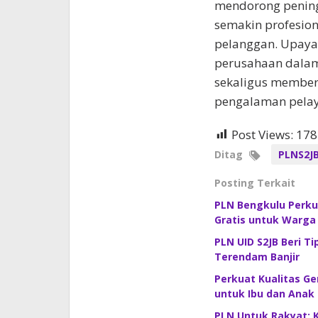
mendorong pening
semakin profesion
pelanggan. Upaya 
perusahaan dalam
sekaligus member
pengalaman pelay
Post Views:
178
Ditag
PLNS2J
Posting Terkait
PLN Bengkulu Perkua
Gratis untuk Warga
PLN UID S2JB Beri T
Terendam Banjir
Perkuat Kualitas Ge
untuk Ibu dan Anak
PLN Untuk Rakyat: 