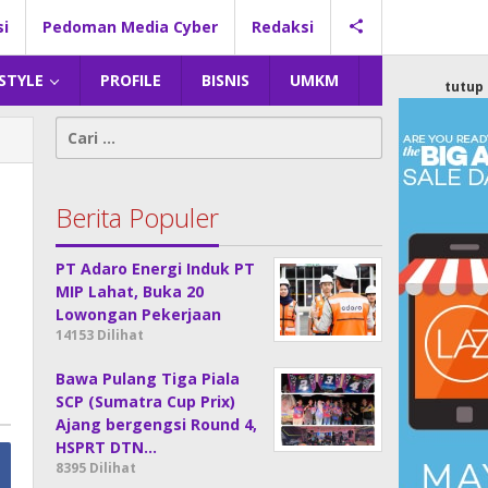
si
Pedoman Media Cyber
Redaksi
 STYLE
PROFILE
BISNIS
UMKM
tutup
Cari
untuk:
Berita Populer
PT Adaro Energi Induk PT
MIP Lahat, Buka 20
Lowongan Pekerjaan
14153 Dilihat
Bawa Pulang Tiga Piala
SCP (Sumatra Cup Prix)
Ajang bergengsi Round 4,
HSPRT DTN…
8395 Dilihat