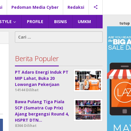
si
Pedoman Media Cyber
Redaksi
 STYLE
PROFILE
BISNIS
UMKM
tutup
Cari
untuk:
Berita Populer
PT Adaro Energi Induk PT
MIP Lahat, Buka 20
Lowongan Pekerjaan
14144 Dilihat
Bawa Pulang Tiga Piala
SCP (Sumatra Cup Prix)
Ajang bergengsi Round 4,
HSPRT DTN…
8366 Dilihat