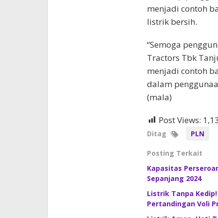
menjadi contoh ba
listrik bersih.
“Semoga pengguna
Tractors Tbk Tanj
menjadi contoh ba
dalam penggunaan 
(mala)
Post Views:
1,1
Ditag
PLN
Posting Terkait
Kapasitas Perseroan
Sepanjang 2024
Listrik Tanpa Kedip
Pertandingan Voli P