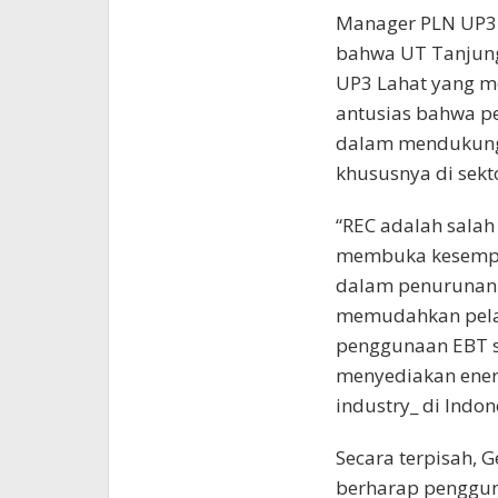
Manager PLN UP3
bahwa UT Tanjun
UP3 Lahat yang m
antusias bahwa p
dalam mendukung
khususnya di sekto
“REC adalah salah
membuka kesempat
dalam penurunan e
memudahkan pela
penggunaan EBT s
menyediakan ener
industry_ di Indon
Secara terpisah, 
berharap penggun