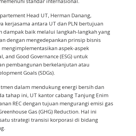
k memenuhi standar internasional.
epartement Head UT, Herman Danang,
 kerjasama antara UT dan PLN bertujuan
 dampak baik melalui langkah-langkah yang
an dengan mengedepankan prinsip bisnis
n mengimplementasikan aspek-aspek
al, and Good Governance (ESG) untuk
an pembangunan berkelanjutan atau
velopment Goals (SDGs).
itmen dalam mendukung energi bersih dan
da tahap ini, UT kantor cabang Tanjung Enim
nan REC dengan tujuan mengurangi emisi gas
reenhouse Gas (GHG) Reduction. Hal ini
tu strategi transisi korporasi di bidang
ng.