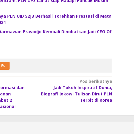
Tentram: PLN UP3 Lahat Siap Hadapi Puncak Musim
a PLN UID S2JB Berhasil Torehkan Prestasi di Mata
024
 Darmawan Prasodjo Kembali Dinobatkan Jadi CEO Of
Pos berikutnya
formasi dan
Jadi Tokoh Inspiratif Dunia,
yanan
Biografi Jokowi Tulisan Dirut PLN
bet 2
Terbit di Korea
asional