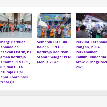
Sinergi Perkuat
Semarak HUT OKU
Perkuat Ketahan
Kehandalan
ke-116: PLN ULP
Pangan, PTBA
Pasokan Listrik, PT
Baturaja Hadirkan
Perkenalkan
Semen Baturaja
Stand “Gelegar PLN
Kalium Humat ‘BA
Bersama PLN UPT,
Mobile 2026”
Grow’ di Inagritec
ULP, dan ULTG
2026
Baturaja Gelar
Rapat Koordinasi
Strategis