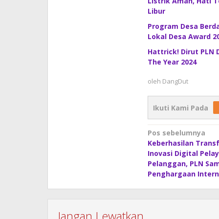
Listrik Aman, Hati 
Libur
Program Desa Berday
Lokal Desa Award 2
Hattrick! Dirut PLN
The Year 2024
oleh
DangDut
Ikuti Kami Pada
Navigasi
Pos sebelumnya
Keberhasilan Trans
pos
Inovasi Digital Pela
Pelanggan, PLN Sam
Penghargaan Intern
Jangan Lewatkan