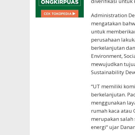
diverifikasi untu
Administration D
mengatakan bahwa
untuk memberikan
perusahaan lakuk
berkelanjutan da
Environment, Soci
mewujudkan tuju
Sustainability De
“UT memiliki kom
berkelanjutan. Pa
menggunakan laya
rumah kaca atau G
merupakan salah sa
energi“ ujar Dana