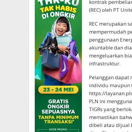
kontrak pembelian
(REC) oleh PT Uni
REC merupakan sal
mempermudah pel
penggunaan Energ
akuntable dan dia
mengeluarkan bia
infrastruktur.
Pelanggan dapat 
individu maupun k
https://layanan.pl
PLN ini menggunak
TIGRs yang berloka
memastikan bahwa s
dibeli atau dijual 