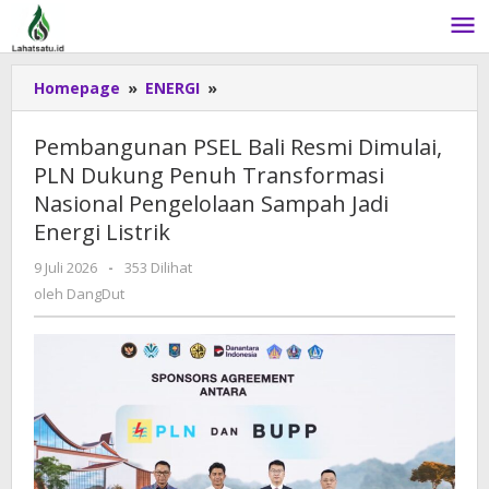
Lewati
ke
konten
Homepage
»
ENERGI
»
Pembangunan
PSEL
Bali
Pembangunan PSEL Bali Resmi Dimulai,
Resmi
PLN Dukung Penuh Transformasi
Dimulai,
Nasional Pengelolaan Sampah Jadi
PLN
Dukung
Energi Listrik
Penuh
9 Juli 2026
oleh
-
353 Dilihat
Transformasi
DangDut
oleh
DangDut
Nasional
Pengelolaan
Sampah
Jadi
Energi
Listrik