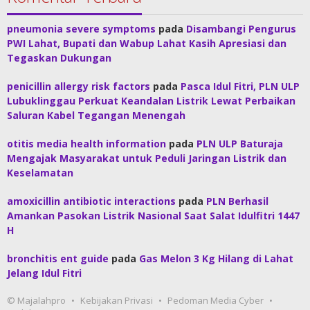
pneumonia severe symptoms
pada
Disambangi Pengurus
PWI Lahat, Bupati dan Wabup Lahat Kasih Apresiasi dan
Tegaskan Dukungan
penicillin allergy risk factors
pada
Pasca Idul Fitri, PLN ULP
Lubuklinggau Perkuat Keandalan Listrik Lewat Perbaikan
Saluran Kabel Tegangan Menengah
otitis media health information
pada
PLN ULP Baturaja
Mengajak Masyarakat untuk Peduli Jaringan Listrik dan
Keselamatan
amoxicillin antibiotic interactions
pada
PLN Berhasil
Amankan Pasokan Listrik Nasional Saat Salat Idulfitri 1447
H
bronchitis ent guide
pada
Gas Melon 3 Kg Hilang di Lahat
Jelang Idul Fitri
© Majalahpro
Kebijakan Privasi
Pedoman Media Cyber