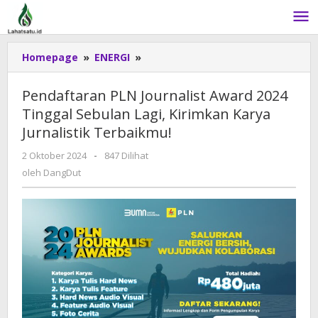
Lewati
ke
konten
Homepage
»
ENERGI
»
Pendaftaran
PLN
Journalist
Pendaftaran PLN Journalist Award 2024
Award
Tinggal Sebulan Lagi, Kirimkan Karya
2024
Jurnalistik Terbaikmu!
Tinggal
Sebulan
2 Oktober 2024
oleh
-
847 Dilihat
Lagi,
DangDut
oleh
DangDut
Kirimkan
Karya
Jurnalistik
Terbaikmu!