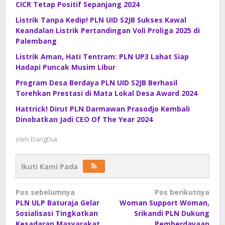
CICR Tetap Positif Sepanjang 2024
Listrik Tanpa Kedip! PLN UID S2JB Sukses Kawal
Keandalan Listrik Pertandingan Voli Proliga 2025 di
Palembang
Listrik Aman, Hati Tentram: PLN UP3 Lahat Siap
Hadapi Puncak Musim Libur
Program Desa Berdaya PLN UID S2JB Berhasil
Torehkan Prestasi di Mata Lokal Desa Award 2024
Hattrick! Dirut PLN Darmawan Prasodjo Kembali
Dinobatkan Jadi CEO Of The Year 2024
oleh
DangDut
Ikuti Kami Pada
Navigasi
Pos sebelumnya
Pos berikutnya
PLN ULP Baturaja Gelar
Woman Support Woman,
pos
Sosialisasi Tingkatkan
Srikandi PLN Dukung
Kesadaran Masyarakat
Pemberdayaan