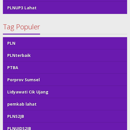
PLNUP3 Lahat
Tag Populer
PLN
PLNterbaik
PTBA
Porprov Sumsel
Lidyawati Cik Ujang
pemkab lahat
PLNS2JB
PLNUIDS2JB