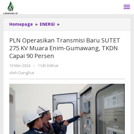
Lewati
ke
konten
Homepage
»
ENERGI
»
PLN
Operasikan
Transmisi
PLN Operasikan Transmisi Baru SUTET
Baru
275 KV Muara Enim-Gumawang, TKDN
SUTET
Capai 90 Persen
275
KV
10 Mei 2024
oleh
-
1145 Dilihat
Muara
DangDut
oleh
DangDut
Enim-
Gumawang,
TKDN
Capai
90
Persen