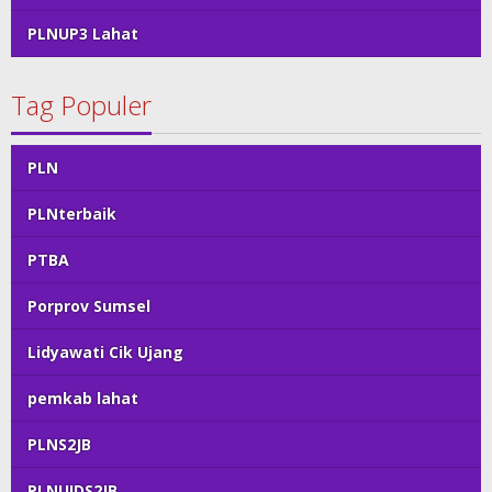
PLNUP3 Lahat
Tag Populer
PLN
PLNterbaik
PTBA
Porprov Sumsel
Lidyawati Cik Ujang
pemkab lahat
PLNS2JB
PLNUIDS2JB