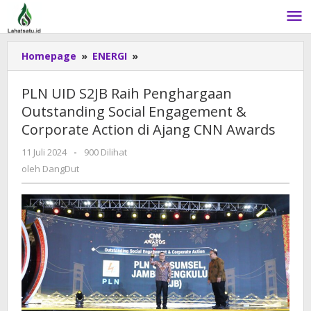
Lewati
ke
konten
Homepage
»
ENERGI
»
PLN
UID
S2JB
PLN UID S2JB Raih Penghargaan
Raih
Outstanding Social Engagement &
Penghargaan
Corporate Action di Ajang CNN Awards
Outstanding
Social
11 Juli 2024
oleh
-
900 Dilihat
Engagement
DangDut
oleh
DangDut
&
Corporate
Action
di
Ajang
CNN
Awards