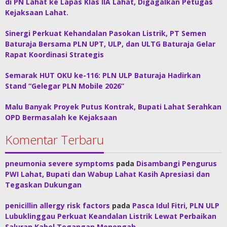
di PN Lahat ke Lapas Klas IIA Lahat, Digagalkan Petugas
Kejaksaan Lahat.
Sinergi Perkuat Kehandalan Pasokan Listrik, PT Semen
Baturaja Bersama PLN UPT, ULP, dan ULTG Baturaja Gelar
Rapat Koordinasi Strategis
Semarak HUT OKU ke-116: PLN ULP Baturaja Hadirkan
Stand “Gelegar PLN Mobile 2026”
Malu Banyak Proyek Putus Kontrak, Bupati Lahat Serahkan
OPD Bermasalah ke Kejaksaan
Komentar Terbaru
pneumonia severe symptoms
pada
Disambangi Pengurus
PWI Lahat, Bupati dan Wabup Lahat Kasih Apresiasi dan
Tegaskan Dukungan
penicillin allergy risk factors
pada
Pasca Idul Fitri, PLN ULP
Lubuklinggau Perkuat Keandalan Listrik Lewat Perbaikan
Saluran Kabel Tegangan Menengah