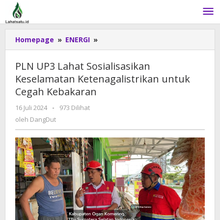
Lewati
ke
konten
Homepage
»
ENERGI
»
PLN
UP3
Lahat
PLN UP3 Lahat Sosialisasikan
Sosialisasikan
Keselamatan Ketenagalistrikan untuk
Keselamatan
Cegah Kebakaran
Ketenagalistrikan
untuk
16 Juli 2024
oleh
-
973 Dilihat
Cegah
DangDut
oleh
DangDut
Kebakaran