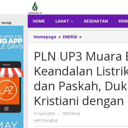
Lewati
ke
konten
HOME
LAHAT
KESEHATAN
KRI
tutup
Homepage
»
ENERGI
»
PLN
UP3
Muara
PLN UP3 Muara 
Bungo
Sukses
Keandalan Listr
Jaga
Keandalan
Listrik
dan Paskah, Du
Selama
Jumat
Kristiani dengan 
Agung
dan
Paskah,
21 April 2025
oleh
-
769 Dilihat
Dukung
DangDut
oleh
DangDut
Ibadah
Umat