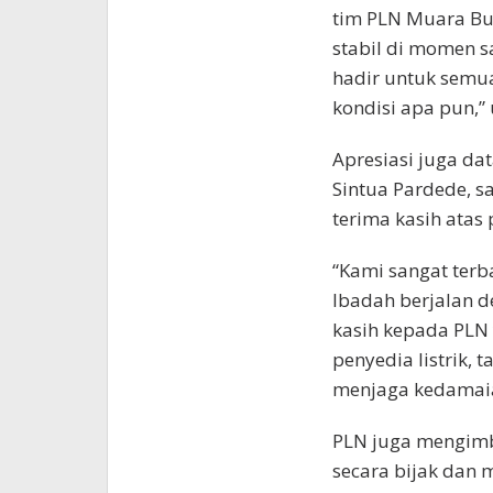
tim PLN Muara Bun
stabil di momen sa
hadir untuk semu
kondisi apa pun,”
Apresiasi juga da
Sintua Pardede, s
terima kasih atas
“Kami sangat terba
Ibadah berjalan 
kasih kepada PLN 
penyedia listrik,
menjaga kedamaia
PLN juga mengimb
secara bijak dan 