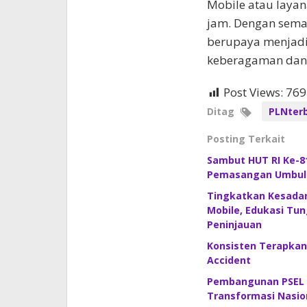
Mobile atau layan
jam. Dengan sema
berupaya menjadi
keberagaman dan 
Post Views:
769
Ditag
PLNter
Posting Terkait
Sambut HUT RI Ke-81
Pemasangan Umbul-U
Tingkatkan Kesadar
Mobile, Edukasi Tun
Peninjauan
Konsisten Terapkan
Accident
Pembangunan PSEL B
Transformasi Nasion