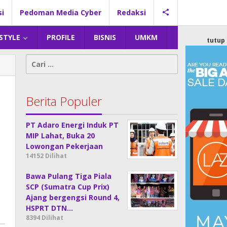
si
Pedoman Media Cyber
Redaksi
 STYLE
PROFILE
BISNIS
UMKM
tutup
Cari
untuk:
Berita Populer
PT Adaro Energi Induk PT
MIP Lahat, Buka 20
Lowongan Pekerjaan
14152 Dilihat
Bawa Pulang Tiga Piala
SCP (Sumatra Cup Prix)
Ajang bergengsi Round 4,
HSPRT DTN…
8394 Dilihat