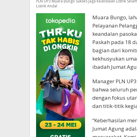
PLN UP3 Muara Bungo Sukses Jaga Keandalan Listrik Sela
Listrik Andal
Muara Bungo, laha
Pelayanan Pelang
keandalan pasokan
Paskah pada 18 da
bagian dari kom
kekhusyukan umat
ibadah Jumat Agu
Manager PLN UP3 
bahwa seluruh per
dengan fokus uta
dan titik-titik ke
“Keberhasilan men
Jumat Agung adal
masyarakat. Kami