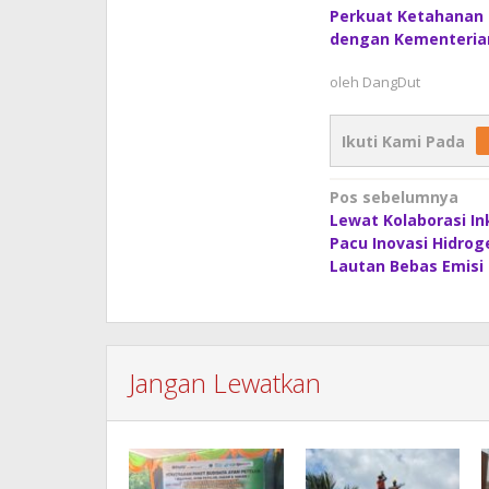
Perkuat Ketahanan P
dengan Kementerian
oleh
DangDut
Ikuti Kami Pada
Navigasi
Pos sebelumnya
Lewat Kolaborasi Ink
pos
Pacu Inovasi Hidrog
Lautan Bebas Emisi
Jangan Lewatkan