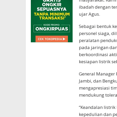
ibadah dengan ten
ujar Agus.
Sebagai bentuk k
personel siaga, d
peralatan penduku
pada jaringan dan 
berkoordinasi akt
kesiapan listrik 
General Manager P
Jambi, dan Bengku
mengapresiasi ti
mendukung tolera
“Keandalan listrik
kepedulian dan pe