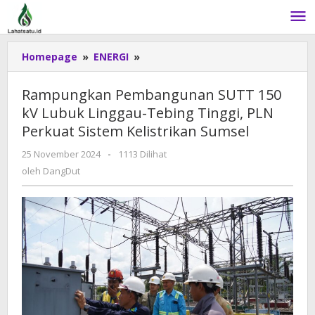
Lewati
ke
konten
Homepage
»
ENERGI
»
Rampungkan
Pembangunan
SUTT
Rampungkan Pembangunan SUTT 150
150
kV Lubuk Linggau-Tebing Tinggi, PLN
kV
Perkuat Sistem Kelistrikan Sumsel
Lubuk
Linggau-
25 November 2024
oleh
-
1113 Dilihat
Tebing
DangDut
oleh
DangDut
Tinggi,
PLN
Perkuat
Sistem
Kelistrikan
Sumsel