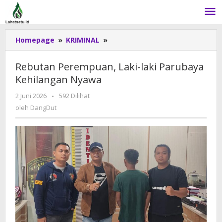
Lewati
ke
konten
Homepage
»
KRIMINAL
»
Rebutan
Perempuan,
Laki-
Rebutan Perempuan, Laki-laki Parubaya
laki
Kehilangan Nyawa
Parubaya
Kehilangan
2 Juni 2026
oleh
-
592 Dilihat
Nyawa
DangDut
oleh
DangDut