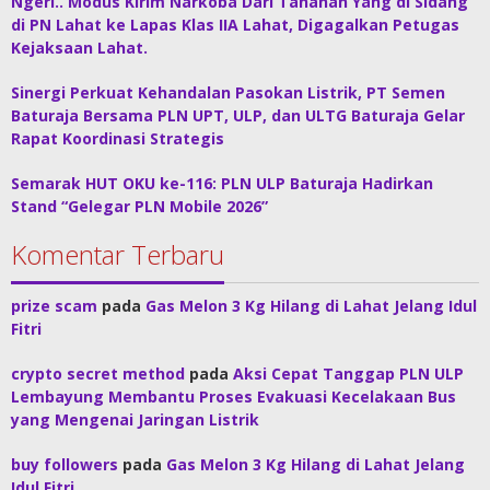
Ngeri.. Modus Kirim Narkoba Dari Tahanan Yang di Sidang
di PN Lahat ke Lapas Klas IIA Lahat, Digagalkan Petugas
Kejaksaan Lahat.
Sinergi Perkuat Kehandalan Pasokan Listrik, PT Semen
Baturaja Bersama PLN UPT, ULP, dan ULTG Baturaja Gelar
Rapat Koordinasi Strategis
Semarak HUT OKU ke-116: PLN ULP Baturaja Hadirkan
Stand “Gelegar PLN Mobile 2026”
Komentar Terbaru
prize scam
pada
Gas Melon 3 Kg Hilang di Lahat Jelang Idul
Fitri
crypto secret method
pada
Aksi Cepat Tanggap PLN ULP
Lembayung Membantu Proses Evakuasi Kecelakaan Bus
yang Mengenai Jaringan Listrik
buy followers
pada
Gas Melon 3 Kg Hilang di Lahat Jelang
Idul Fitri