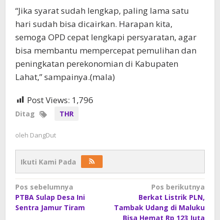
“Jika syarat sudah lengkap, paling lama satu
hari sudah bisa dicairkan. Harapan kita,
semoga OPD cepat lengkapi persyaratan, agar
bisa membantu mempercepat pemulihan dan
peningkatan perekonomian di Kabupaten
Lahat,” sampainya.(mala)
Post Views:
1,796
Ditag
THR
oleh
DangDut
Ikuti Kami Pada
Navigasi
Pos sebelumnya
Pos berikutnya
PTBA Sulap Desa Ini
Berkat Listrik PLN,
pos
Sentra Jamur Tiram
Tambak Udang di Maluku
Bisa Hemat Rp 123 Juta