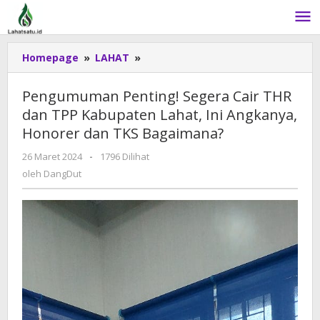
Lewati
ke
konten
Homepage
»
LAHAT
»
Pengumuman
Penting!
Segera
Pengumuman Penting! Segera Cair THR
Cair
dan TPP Kabupaten Lahat, Ini Angkanya,
THR
Honorer dan TKS Bagaimana?
dan
TPP
26 Maret 2024
oleh
-
1796 Dilihat
Kabupaten
DangDut
oleh
DangDut
Lahat,
Ini
Angkanya,
Honorer
dan
TKS
Bagaimana?