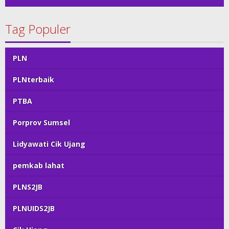
Tag Populer
PLN
PLNterbaik
PTBA
Porprov Sumsel
Lidyawati Cik Ujang
pemkab lahat
PLNS2JB
PLNUIDS2JB