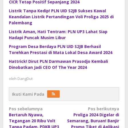
CICR Tetap Positif Sepanjang 2024
Listrik Tanpa Kedip! PLN UID S2JB Sukses Kawal
Keandalan Listrik Pertandingan Voli Proliga 2025 di
Palembang
Listrik Aman, Hati Tentram: PLN UP3 Lahat Siap
Hadapi Puncak Musim Libur
Program Desa Berdaya PLN UID S2JB Berhasil
Torehkan Prestasi di Mata Lokal Desa Award 2024
Hattrick! Dirut PLN Darmawan Prasodjo Kembali
Dinobatkan Jadi CEO Of The Year 2024
oleh
DangDut
Ikuti Kami Pada
Navigasi
Pos sebelumnya
Pos berikutnya
Bertaruh Nyawa,
Proliga 2024 Digelar di
pos
Tegangan 20 Ribu Volt
Semarang, Buruan! Banjir
Tanpa Padam, PDKB UP3
Promo Tiket di Aplikasi