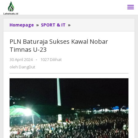
Lewati
ke
konten
Homepage
»
SPORT & IT
»
PLN
Baturaja
Sukses
PLN Baturaja Sukses Kawal Nobar
Kawal
Timnas U-23
Nobar
Timnas
30 April 2024
oleh
-
1027 Dilihat
U-
DangDut
oleh
DangDut
23