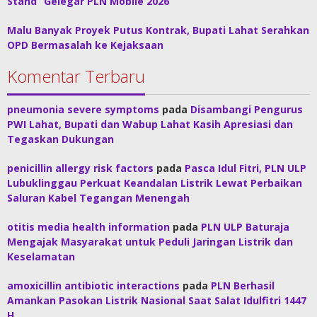
Stand “Gelegar PLN Mobile 2026”
Malu Banyak Proyek Putus Kontrak, Bupati Lahat Serahkan
OPD Bermasalah ke Kejaksaan
Komentar Terbaru
pneumonia severe symptoms
pada
Disambangi Pengurus
PWI Lahat, Bupati dan Wabup Lahat Kasih Apresiasi dan
Tegaskan Dukungan
penicillin allergy risk factors
pada
Pasca Idul Fitri, PLN ULP
Lubuklinggau Perkuat Keandalan Listrik Lewat Perbaikan
Saluran Kabel Tegangan Menengah
otitis media health information
pada
PLN ULP Baturaja
Mengajak Masyarakat untuk Peduli Jaringan Listrik dan
Keselamatan
amoxicillin antibiotic interactions
pada
PLN Berhasil
Amankan Pasokan Listrik Nasional Saat Salat Idulfitri 1447
H