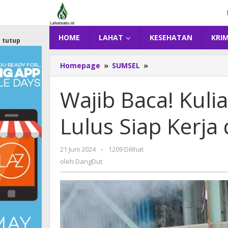
Lewati
ke
konten
HOME
LAHAT
KESEHATAN
KRI
tutup
Homepage
»
SUMSEL
»
Wajib
Baca!
Kuliah
Wajib Baca! Kulia
Gratis
di
Lulus Siap Kerja
AKIPBA,
Lulus
Siap
21 Juni 2024
oleh
-
1209 Dilihat
Kerja
DangDut
oleh
DangDut
di
Pertambangan