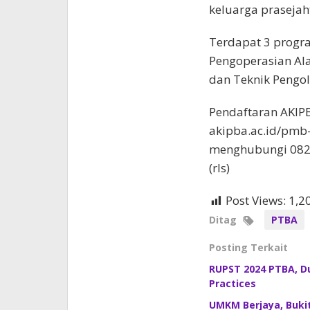
keluarga prasejah
Terdapat 3 progra
Pengoperasian Al
dan Teknik Pengo
Pendaftaran AKIPB
akipba.ac.id/pmb-
menghubungi 082
(rls)
Post Views:
1,2
Ditag
PTBA
Posting Terkait
RUPST 2024 PTBA, D
Practices
UMKM Berjaya, Buki