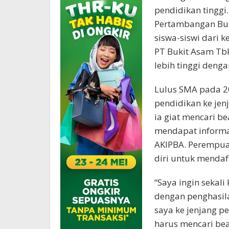
pendidikan tinggi
Pertambangan Bu
siswa-siswi dari k
PT Bukit Asam Tb
lebih tinggi deng
Lulus SMA pada 2
pendidikan ke je
ia giat mencari be
mendapat informa
AKIPBA. Perempua
diri untuk mendaft
“Saya ingin sekali
dengan penghasil
saya ke jenjang pe
harus mencari bea