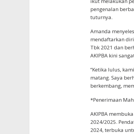
ikut melakukan pe
pengenalan berbag
tuturnya.
Amanda menyelesa
mendaftarkan diri
Tbk 2021 dan berh
AKIPBA kini sanga
“Ketika lulus, ka
matang. Saya ber
berkembang, mema
*Penerimaan Mah
AKIPBA membuka 
2024/2025. Pendaf
2024, terbuka un