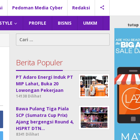
si
Pedoman Media Cyber
Redaksi
 STYLE
PROFILE
BISNIS
UMKM
tutup
Cari
untuk:
Berita Populer
PT Adaro Energi Induk PT
MIP Lahat, Buka 20
Lowongan Pekerjaan
14138 Dilihat
Bawa Pulang Tiga Piala
SCP (Sumatra Cup Prix)
Ajang bergengsi Round 4,
HSPRT DTN…
8341 Dilihat