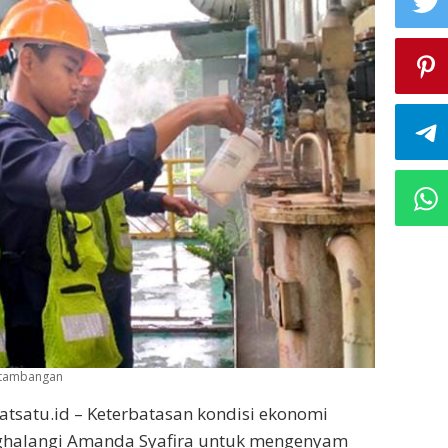
Pertambangan
atsatu.id – Keterbatasan kondisi ekonomi
ghalangi Amanda Syafira untuk mengenyam