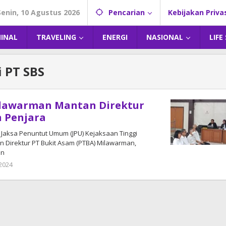
Senin, 10 Agustus 2026
Pencarian
Kebijakan Priva
MINAL
TRAVELING
ENERGI
NASIONAL
LIFE
i PT SBS
ilawarman Mantan Direktur
 Penjara
Jaksa Penuntut Umum (JPU) Kejaksaan Tinggi
 Direktur PT Bukit Asam (PTBA) Milawarman,
un
2024
oleh
admin