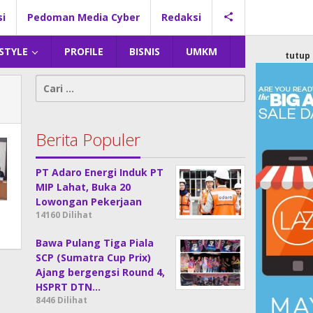
si
Pedoman Media Cyber
Redaksi
 STYLE
PROFILE
BISNIS
UMKM
tutup
Cari
untuk:
Berita Populer
PT Adaro Energi Induk PT
MIP Lahat, Buka 20
Lowongan Pekerjaan
14160 Dilihat
Bawa Pulang Tiga Piala
SCP (Sumatra Cup Prix)
Ajang bergengsi Round 4,
HSPRT DTN…
8446 Dilihat