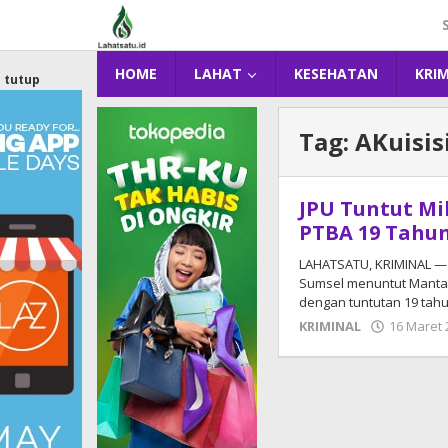
Lewati
ke
konten
HOME
LAHAT
KESEHATAN
KRI
tutup
Tag:
AKuisis
JPU Tuntut M
PTBA 19 Tahun
LAHATSATU, KRIMINAL — 
Sumsel menuntut Mantan
dengan tuntutan 19 tah
KRIMINAL
16 Maret 