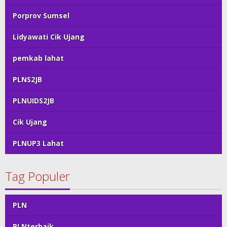
Porprov Sumsel
Lidyawati Cik Ujang
pemkab lahat
PLNS2JB
PLNUIDS2JB
Cik Ujang
PLNUP3 Lahat
Tag Populer
PLN
PLNterbaik