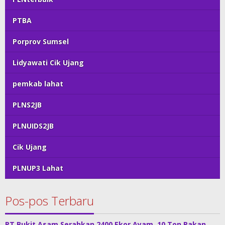
PTBA
Porprov Sumsel
Lidyawati Cik Ujang
pemkab lahat
PLNS2JB
PLNUIDS2JB
Cik Ujang
PLNUP3 Lahat
Pos-pos Terbaru
PT Bukit Asam Serahkan 2400 Ekor Ayam, 10 Ton Pakan,