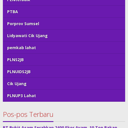
PTBA
Porprov Sumsel
Lidyawati Cik Ujang
pemkab lahat
PLNS2JB
PLNUIDS2JB
Cik Ujang
PLNUP3 Lahat
Pos-pos Terbaru
PT Bukit Asam Serahkan 2400 Ekor Ayam, 10 Ton Pakan,