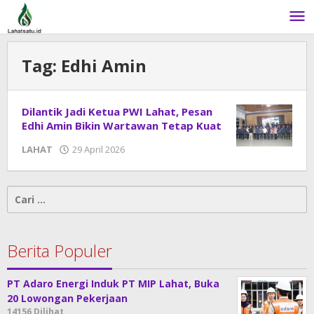
Lewati
ke
konten
Tag:
Edhi Amin
Dilantik Jadi Ketua PWI Lahat, Pesan
Edhi Amin Bikin Wartawan Tetap Kuat
LAHAT
29 April 2026
oleh
DangDut
Cari
untuk:
Berita Populer
PT Adaro Energi Induk PT MIP Lahat, Buka
20 Lowongan Pekerjaan
14156 Dilihat