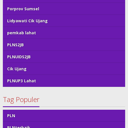
Porprov Sumsel
Lidyawati Cik Ujang
pemkab lahat
PLNS2JB
PLNUIDS2JB
Cik Ujang
PLNUP3 Lahat
Tag Populer
PLN
PLNterbaik