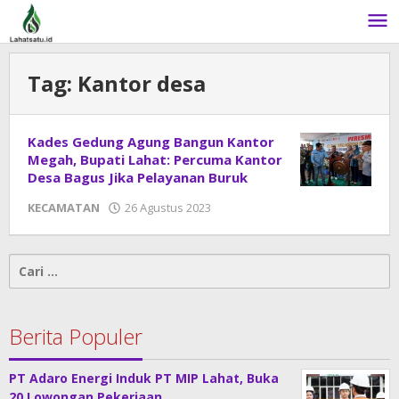
Lewati
ke
konten
Tag:
Kantor desa
Kades Gedung Agung Bangun Kantor
Megah, Bupati Lahat: Percuma Kantor
Desa Bagus Jika Pelayanan Buruk
KECAMATAN
26 Agustus 2023
oleh
DangDut
Cari
untuk:
Berita Populer
PT Adaro Energi Induk PT MIP Lahat, Buka
20 Lowongan Pekerjaan