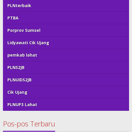
PLNterbaik
PTBA
Porprov Sumsel
Lidyawati Cik Ujang
pemkab lahat
PLNS2JB
PLNUIDS2JB
Cik Ujang
PLNUP3 Lahat
Pos-pos Terbaru