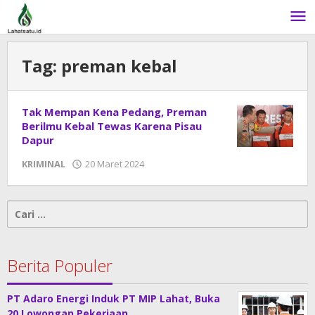
Lewati
ke
konten
Tag:
preman kebal
Tak Mempan Kena Pedang, Preman
Berilmu Kebal Tewas Karena Pisau
Dapur
KRIMINAL
20 Maret 2024
oleh
admin
Cari
untuk:
Berita Populer
PT Adaro Energi Induk PT MIP Lahat, Buka
20 Lowongan Pekerjaan