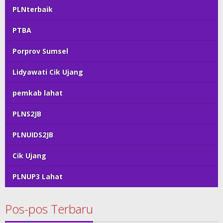
PLNterbaik
PTBA
Porprov Sumsel
Lidyawati Cik Ujang
pemkab lahat
PLNS2JB
PLNUIDS2JB
Cik Ujang
PLNUP3 Lahat
Pos-pos Terbaru