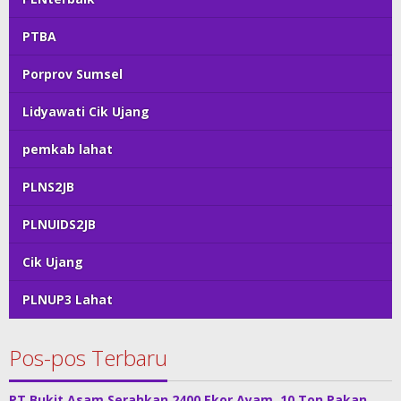
PTBA
Porprov Sumsel
Lidyawati Cik Ujang
pemkab lahat
PLNS2JB
PLNUIDS2JB
Cik Ujang
PLNUP3 Lahat
Pos-pos Terbaru
PT Bukit Asam Serahkan 2400 Ekor Ayam, 10 Ton Pakan,