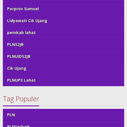
Porprov Sumsel
Lidyawati Cik Ujang
pemkab lahat
PLNS2JB
PLNUIDS2JB
Cik Ujang
PLNUP3 Lahat
Tag Populer
PLN
PLNterbaik