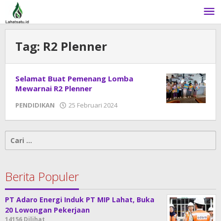
Lewati
ke
konten
Tag:
R2 Plenner
Selamat Buat Pemenang Lomba
Mewarnai R2 Plenner
PENDIDIKAN
25 Februari 2024
oleh
DangDut
Cari
untuk:
Berita Populer
PT Adaro Energi Induk PT MIP Lahat, Buka
20 Lowongan Pekerjaan
14156 Dilihat