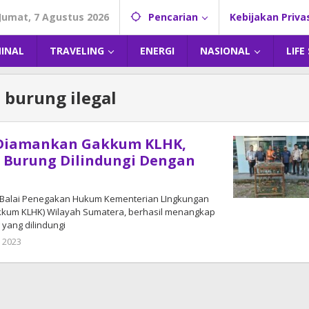
Jumat, 7 Agustus 2026
Pencarian
Kebijakan Priva
MINAL
TRAVELING
ENERGI
NASIONAL
LIFE
 burung ilegal
Diamankan Gakkum KLHK,
 Burung Dilindungi Dengan
 Balai Penegakan Hukum Kementerian LIngkungan
kkum KLHK) Wilayah Sumatera, berhasil menangkap
yang dilindungi
 2023
oleh
admin