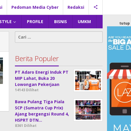
si
Pedoman Media Cyber
Redaksi
 STYLE
PROFILE
BISNIS
UMKM
tutup
Cari
untuk:
Berita Populer
PT Adaro Energi Induk PT
MIP Lahat, Buka 20
Lowongan Pekerjaan
14143 Dilihat
Bawa Pulang Tiga Piala
SCP (Sumatra Cup Prix)
Ajang bergengsi Round 4,
HSPRT DTN…
8361 Dilihat