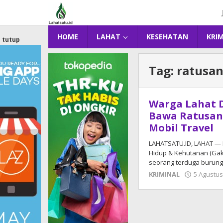
Lewati
ke
konten
HOME
LAHAT
KESEHATAN
KRI
tutup
Tag:
ratusan
Warga Lahat 
Bawa Ratusan
Mobil Travel
LAHATSATU.ID, LAHAT —
Hidup & Kehutanan (Ga
seorang terduga burung 
KRIMINAL
5 Agustus