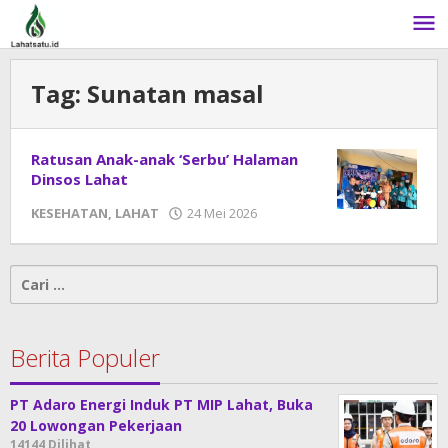
Lewati
ke
konten
Tag:
Sunatan masal
Ratusan Anak-anak ‘Serbu’ Halaman
Dinsos Lahat
KESEHATAN
,
LAHAT
24 Mei 2026
oleh
DangDut
Cari
untuk:
Berita Populer
PT Adaro Energi Induk PT MIP Lahat, Buka
20 Lowongan Pekerjaan
14144 Dilihat