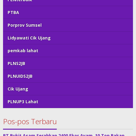
PTBA
Porprov Sumsel
Lidyawati Cik Ujang
pemkab lahat
PLNS2JB
PLNUIDS2JB
Cik Ujang
PLNUP3 Lahat
Pos-pos Terbaru
PT Bukit Asam Serahkan 2400 Ekor Ayam, 10 Ton Pakan,