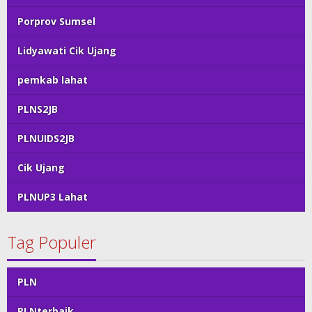
Porprov Sumsel
Lidyawati Cik Ujang
pemkab lahat
PLNS2JB
PLNUIDS2JB
Cik Ujang
PLNUP3 Lahat
Tag Populer
PLN
PLNterbaik