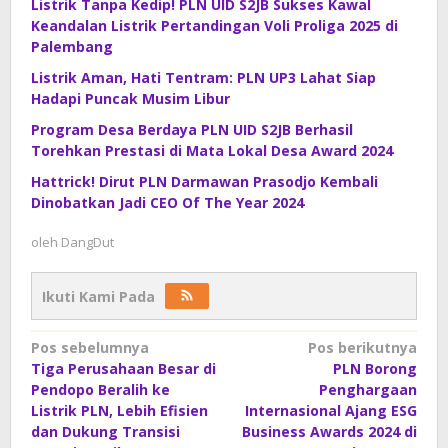
Listrik Tanpa Kedip! PLN UID S2JB Sukses Kawal
Keandalan Listrik Pertandingan Voli Proliga 2025 di
Palembang
Listrik Aman, Hati Tentram: PLN UP3 Lahat Siap
Hadapi Puncak Musim Libur
Program Desa Berdaya PLN UID S2JB Berhasil
Torehkan Prestasi di Mata Lokal Desa Award 2024
Hattrick! Dirut PLN Darmawan Prasodjo Kembali
Dinobatkan Jadi CEO Of The Year 2024
oleh
DangDut
Ikuti Kami Pada
Navigasi
Pos sebelumnya
Pos berikutnya
Tiga Perusahaan Besar di
PLN Borong
pos
Pendopo Beralih ke
Penghargaan
Listrik PLN, Lebih Efisien
Internasional Ajang ESG
dan Dukung Transisi
Business Awards 2024 di