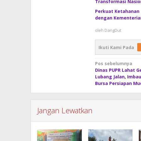
Transformasi Nasion
Perkuat Ketahanan P
dengan Kementerian
oleh
DangDut
Ikuti Kami Pada
Navigasi
Pos sebelumnya
Dinas PUPR Lahat G
pos
Lubang Jalan, Imba
Bursa Persiapan Mu
Jangan Lewatkan