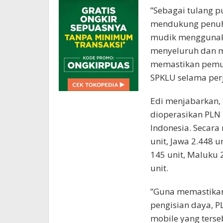
”Sebagai tulang p
mendukung penuh
mudik menggunaka
menyeluruh dan me
memastikan pemu
SPKLU selama perj
Edi menjabarkan, 
dioperasikan PLN b
Indonesia. Secara
unit, Jawa 2.448 u
145 unit, Maluku 
unit.
”Guna memastika
pengisian daya, 
mobile yang terse