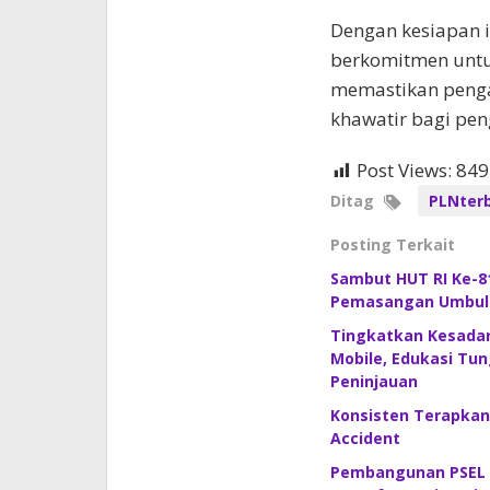
Dengan kesiapan i
berkomitmen untu
memastikan peng
khawatir bagi pen
Post Views:
849
Ditag
PLNter
Posting Terkait
Sambut HUT RI Ke-81
Pemasangan Umbul-U
Tingkatkan Kesadar
Mobile, Edukasi Tun
Peninjauan
Konsisten Terapkan
Accident
Pembangunan PSEL B