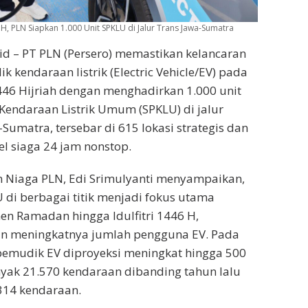
 H, PLN Siapkan 1.000 Unit SPKLU di Jalur Trans Jawa-Sumatra
.id – PT PLN (Persero) memastikan kelancaran
 kendaraan listrik (Electric Vehicle/EV) pada
446 Hijriah dengan menghadirkan 1.000 unit
 Kendaraan Listrik Umum (SPKLU) di jalur
Sumatra, tersebar di 615 lokasi strategis dan
el siaga 24 jam nonstop.
an Niaga PLN, Edi Srimulyanti menyampaikan,
di berbagai titik menjadi fokus utama
n Ramadan hingga Idulfitri 1446 H,
n meningkatnya jumlah pengguna EV. Pada
 pemudik EV diproyeksi meningkat hingga 500
yak 21.570 kendaraan dibanding tahun lalu
314 kendaraan.