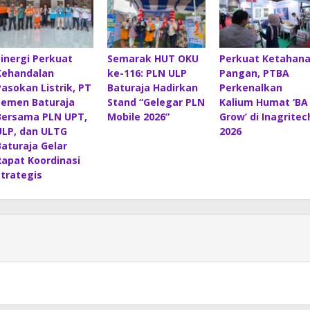
Sinergi Perkuat
Semarak HUT OKU
Perkuat Ketahan
Kehandalan
ke-116: PLN ULP
Pangan, PTBA
Pasokan Listrik, PT
Baturaja Hadirkan
Perkenalkan
Semen Baturaja
Stand “Gelegar PLN
Kalium Humat ‘BA
Bersama PLN UPT,
Mobile 2026”
Grow’ di Inagritec
ULP, dan ULTG
2026
Baturaja Gelar
Rapat Koordinasi
Strategis