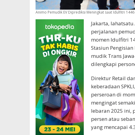
Animo Pemudik EV Diprediksi Meningkat saat Idulfitri 1446
Jakarta, lahatsatu
perjalanan pemudik
momen Idulfitri 1
Stasiun Pengisian
mudik Trans Jawa-
dilengkapi person
Direktur Retail d
keberadaan SPKLU 
perseroan di mome
mengingat semaki
lebaran 2025 ini,
persen atau seban
yang mencapai 4.