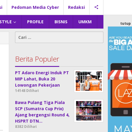
si
Pedoman Media Cyber
Redaksi
 STYLE
PROFILE
BISNIS
UMKM
tutup
Cari
untuk:
Berita Populer
PT Adaro Energi Induk PT
MIP Lahat, Buka 20
Lowongan Pekerjaan
14148 Dilihat
Bawa Pulang Tiga Piala
SCP (Sumatra Cup Prix)
Ajang bergengsi Round 4,
HSPRT DTN…
8382 Dilihat