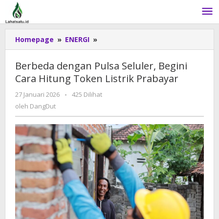
Lewati
ke
konten
Homepage
»
ENERGI
»
Berbeda
dengan
Pulsa
Berbeda dengan Pulsa Seluler, Begini
Seluler,
Cara Hitung Token Listrik Prabayar
Begini
Cara
27 Januari 2026
oleh
-
425 Dilihat
Hitung
DangDut
oleh
DangDut
Token
Listrik
Prabayar