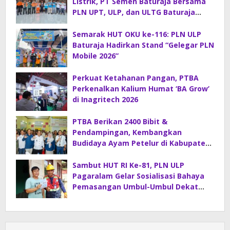
Listrik, PT Semen Baturaja Bersama
PLN UPT, ULP, dan ULTG Baturaja
Gelar Rapat Koordinasi Strategis
Semarak HUT OKU ke-116: PLN ULP
Baturaja Hadirkan Stand “Gelegar PLN
Mobile 2026”
Perkuat Ketahanan Pangan, PTBA
Perkenalkan Kalium Humat ‘BA Grow’
di Inagritech 2026
PTBA Berikan 2400 Bibit &
Pendampingan, Kembangkan
Budidaya Ayam Petelur di Kabupaten
Lahat
Sambut HUT RI Ke-81, PLN ULP
Pagaralam Gelar Sosialisasi Bahaya
Pemasangan Umbul-Umbul Dekat
Jaringan Listrik