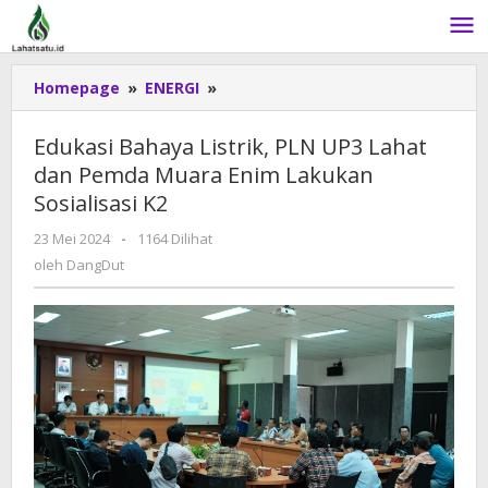
Lewati
ke
konten
Homepage
»
ENERGI
»
Edukasi
Bahaya
Listrik,
Edukasi Bahaya Listrik, PLN UP3 Lahat
PLN
dan Pemda Muara Enim Lakukan
UP3
Sosialisasi K2
Lahat
dan
23 Mei 2024
oleh
-
1164 Dilihat
Pemda
DangDut
oleh
DangDut
Muara
Enim
Lakukan
Sosialisasi
K2