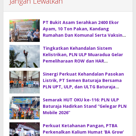
Jangan Lewatkan
PT Bukit Asam Serahkan 2400 Ekor
Ayam, 10 Ton Pakan, Kandang
Rumahan Dan Komunal Serta Vaksin
Di Desa Sirah Pulau
Tingkatkan Kehandalan Sistem
Kelistrikan, PLN ULP Muaradua Gelar
Pemeliharaan ROW dan HAR
Konstruksi Gabungan
Sinergi Perkuat Kehandalan Pasokan
Listrik, PT Semen Baturaja Bersama
PLN UPT, ULP, dan ULTG Baturaja
Gelar Rapat Koordinasi Strategis
Semarak HUT OKU ke-116: PLN ULP
Baturaja Hadirkan Stand “Gelegar PLN
Mobile 2026”
Perkuat Ketahanan Pangan, PTBA
Perkenalkan Kalium Humat ‘BA Grow’