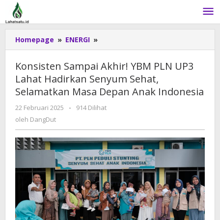
Lewati
ke
konten
Homepage
»
ENERGI
»
Konsisten
Sampai
Akhir!
Konsisten Sampai Akhir! YBM PLN UP3
YBM
Lahat Hadirkan Senyum Sehat,
PLN
Selamatkan Masa Depan Anak Indonesia
UP3
Lahat
22 Februari 2025
oleh
-
914 Dilihat
Hadirkan
DangDut
oleh
DangDut
Senyum
Sehat,
Selamatkan
Masa
Depan
Anak
Indonesia