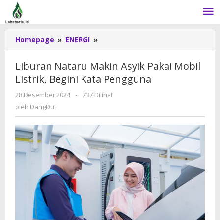
Lewati
ke
konten
Homepage
»
ENERGI
»
Liburan
Nataru
Makin
Liburan Nataru Makin Asyik Pakai Mobil
Asyik
Listrik, Begini Kata Pengguna
Pakai
Mobil
28 Desember 2024
oleh
-
737 Dilihat
Listrik,
DangDut
oleh
DangDut
Begini
Kata
Pengguna