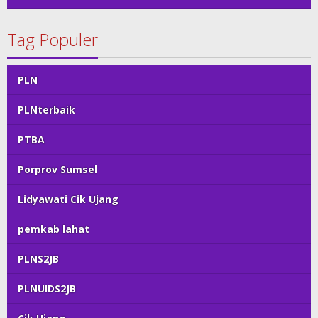
Tag Populer
PLN
PLNterbaik
PTBA
Porprov Sumsel
Lidyawati Cik Ujang
pemkab lahat
PLNS2JB
PLNUIDS2JB