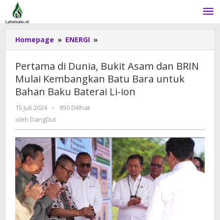
Lewati
ke
konten
Homepage
»
ENERGI
»
Pertama
di
Dunia,
Pertama di Dunia, Bukit Asam dan BRIN
Bukit
Mulai Kembangkan Batu Bara untuk
Asam
Bahan Baku Baterai Li-ion
dan
BRIN
15 Juli 2024
oleh
-
950 Dilihat
Mulai
DangDut
oleh
DangDut
Kembangkan
Batu
Bara
untuk
Bahan
Baku
Baterai
Li-
ion