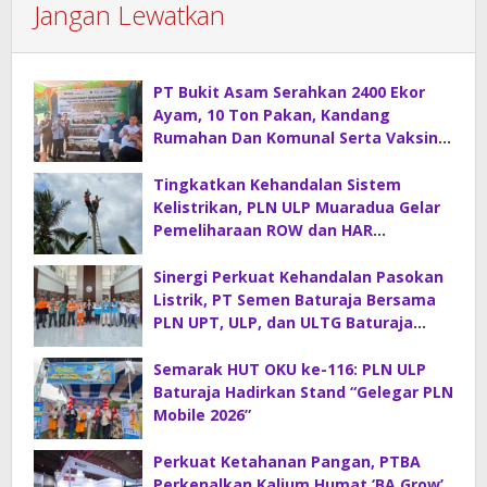
Jangan Lewatkan
PT Bukit Asam Serahkan 2400 Ekor
Ayam, 10 Ton Pakan, Kandang
Rumahan Dan Komunal Serta Vaksin
Di Desa Sirah Pulau
Tingkatkan Kehandalan Sistem
Kelistrikan, PLN ULP Muaradua Gelar
Pemeliharaan ROW dan HAR
Konstruksi Gabungan
Sinergi Perkuat Kehandalan Pasokan
Listrik, PT Semen Baturaja Bersama
PLN UPT, ULP, dan ULTG Baturaja
Gelar Rapat Koordinasi Strategis
Semarak HUT OKU ke-116: PLN ULP
Baturaja Hadirkan Stand “Gelegar PLN
Mobile 2026”
Perkuat Ketahanan Pangan, PTBA
Perkenalkan Kalium Humat ‘BA Grow’