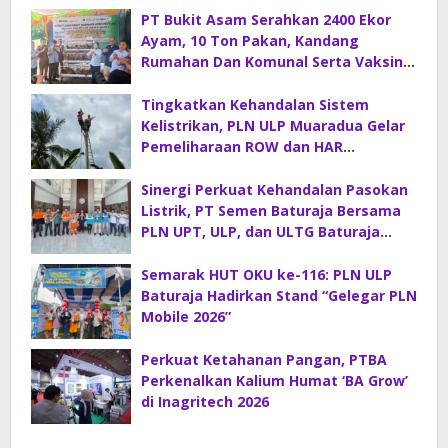
PT Bukit Asam Serahkan 2400 Ekor
Ayam, 10 Ton Pakan, Kandang
Rumahan Dan Komunal Serta Vaksin
Di Desa Sirah Pulau
Tingkatkan Kehandalan Sistem
Kelistrikan, PLN ULP Muaradua Gelar
Pemeliharaan ROW dan HAR
Konstruksi Gabungan
Sinergi Perkuat Kehandalan Pasokan
Listrik, PT Semen Baturaja Bersama
PLN UPT, ULP, dan ULTG Baturaja
Gelar Rapat Koordinasi Strategis
Semarak HUT OKU ke-116: PLN ULP
Baturaja Hadirkan Stand “Gelegar PLN
Mobile 2026”
Perkuat Ketahanan Pangan, PTBA
Perkenalkan Kalium Humat ‘BA Grow’
di Inagritech 2026