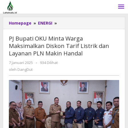
Lewati
ke
konten
Homepage
»
ENERGI
»
PJ
Bupati
OKU
PJ Bupati OKU Minta Warga
Minta
Maksimalkan Diskon Tarif Listrik dan
Warga
Layanan PLN Makin Handal
Maksimalkan
Diskon
7 Januari 2025
oleh
-
934 Dilihat
Tarif
DangDut
oleh
DangDut
Listrik
dan
Layanan
PLN
Makin
Handal