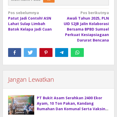
Navigasi
Pos sebelumnya
Pos berikutnya
Patut Jadi Contoh! ASN
Awali Tahun 2025, PLN
pos
Lahat Sulap Limbah
UID S2JB Jalin Kolaborasi
Batok Kelapa Jadi Cuan
Bersama BPBD Sumsel
Perkuat Kesiapsiagaan
Darurat Bencana
Jangan Lewatkan
PT Bukit Asam Serahkan 2400 Ekor
Ayam, 10 Ton Pakan, Kandang
Rumahan Dan Komunal Serta Vaksin
Di Desa Sirah Pulau