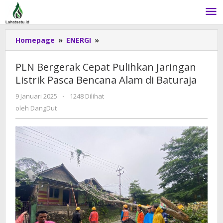
Lewati
ke
konten
Homepage
»
ENERGI
»
PLN
Bergerak
Cepat
PLN Bergerak Cepat Pulihkan Jaringan
Pulihkan
Listrik Pasca Bencana Alam di Baturaja
Jaringan
Listrik
9 Januari 2025
oleh
-
1248 Dilihat
Pasca
DangDut
oleh
DangDut
Bencana
Alam
di
Baturaja