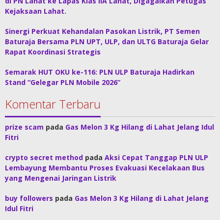
di PN Lahat ke Lapas Klas IIA Lahat, Digagalkan Petugas
Kejaksaan Lahat.
Sinergi Perkuat Kehandalan Pasokan Listrik, PT Semen
Baturaja Bersama PLN UPT, ULP, dan ULTG Baturaja Gelar
Rapat Koordinasi Strategis
Semarak HUT OKU ke-116: PLN ULP Baturaja Hadirkan
Stand “Gelegar PLN Mobile 2026”
Komentar Terbaru
prize scam
pada
Gas Melon 3 Kg Hilang di Lahat Jelang Idul
Fitri
crypto secret method
pada
Aksi Cepat Tanggap PLN ULP
Lembayung Membantu Proses Evakuasi Kecelakaan Bus
yang Mengenai Jaringan Listrik
buy followers
pada
Gas Melon 3 Kg Hilang di Lahat Jelang
Idul Fitri