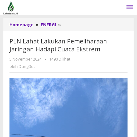
Lewati
ke
konten
Homepage
»
ENERGI
»
PLN
Lahat
Lakukan
PLN Lahat Lakukan Pemeliharaan
Pemeliharaan
Jaringan Hadapi Cuaca Ekstrem
Jaringan
Hadapi
5 November 2024
oleh
-
1490 Dilihat
Cuaca
DangDut
oleh
DangDut
Ekstrem