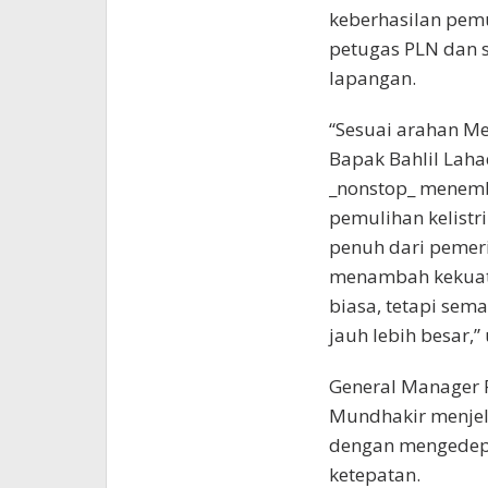
keberhasilan pemu
petugas PLN dan 
lapangan.
“Sesuai arahan Me
Bapak Bahlil Lahad
_nonstop_ menem
pemulihan kelistr
penuh dari pemeri
menambah kekuata
biasa, tetapi sem
jauh lebih besar,
General Manager P
Mundhakir menjel
dengan mengedepa
ketepatan.