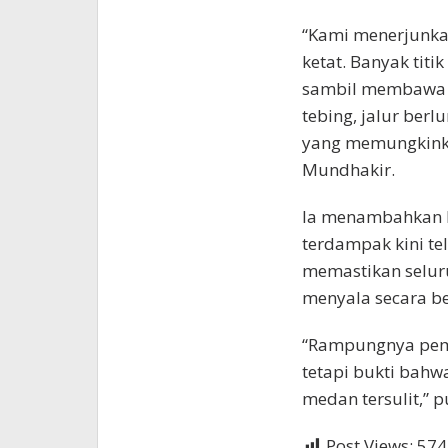
“Kami menerjunka
ketat. Banyak titi
sambil membawa m
tebing, jalur berl
yang memungkinka
Mundhakir.
Ia menambahkan 
terdampak kini te
memastikan seluru
menyala secara b
“Rampungnya pemul
tetapi bukti bah
medan tersulit,” 
Post Views:
574