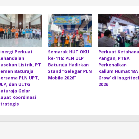
Sinergi Perkuat
Semarak HUT OKU
Perkuat Ketahan
Kehandalan
ke-116: PLN ULP
Pangan, PTBA
Pasokan Listrik, PT
Baturaja Hadirkan
Perkenalkan
Semen Baturaja
Stand “Gelegar PLN
Kalium Humat ‘BA
Bersama PLN UPT,
Mobile 2026”
Grow’ di Inagritec
ULP, dan ULTG
2026
Baturaja Gelar
Rapat Koordinasi
Strategis