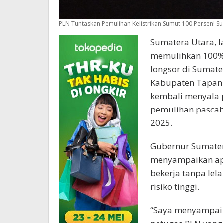
PLN Tuntaskan Pemulihan Kelistrikan Sumut 100 Persen! 
Sumatera Utara, la
memulihkan 100% s
longsor di Sumate
Kabupaten Tapanul
kembali menyala 
pemulihan pascab
2025.
Gubernur Sumatera
menyampaikan apr
bekerja tanpa le
risiko tinggi.
“Saya menyampaik