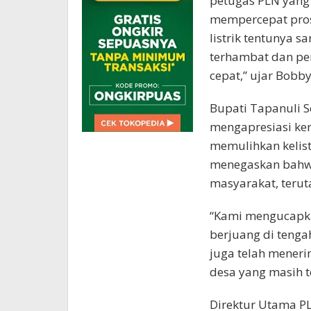
petugas PLN yang
mempercepat prose
listrik tentunya 
terhambat dan pe
cepat,” ujar Bobby
Bupati Tapanuli S
mengapresiasi ker
memulihkan kelist
menegaskan bahwa
masyarakat, terut
“Kami mengucapka
berjuang di tenga
juga telah meneri
desa yang masih te
Direktur Utama 