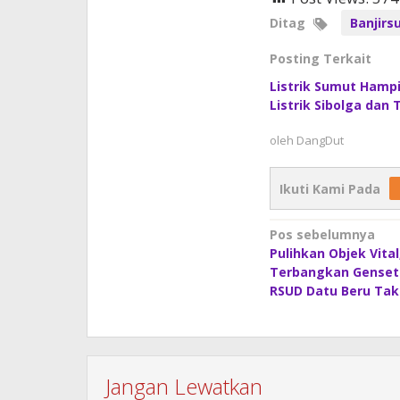
Ditag
Banjirs
Posting Terkait
Listrik Sumut Hampi
Listrik Sibolga dan
oleh
DangDut
Ikuti Kami Pada
Navigasi
Pos sebelumnya
Pulihkan Objek Vital
pos
Terbangkan Genset u
RSUD Datu Beru Ta
Jangan Lewatkan