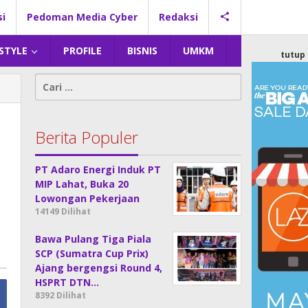
si
Pedoman Media Cyber
Redaksi
 STYLE
PROFILE
BISNIS
UMKM
tutup
Cari
untuk:
Berita Populer
PT Adaro Energi Induk PT
MIP Lahat, Buka 20
Lowongan Pekerjaan
14149 Dilihat
Bawa Pulang Tiga Piala
SCP (Sumatra Cup Prix)
Ajang bergengsi Round 4,
HSPRT DTN…
8392 Dilihat