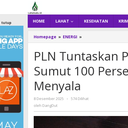
Lewati
ke
konten
HOME
LAHAT
KESEHATAN
KRI
tutup
Homepage
»
ENERGI
»
PLN
Tuntaskan
Pemulihan
PLN Tuntaskan P
Kelistrikan
Sumut
Sumut 100 Perse
100
Persen!
Sumut
Menyala
Kembali
Menyala
8 Desember 2025
oleh
-
574 Dilihat
DangDut
oleh
DangDut