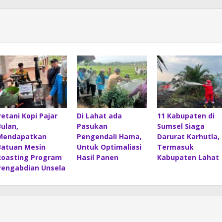
Petani Kopi Pajar
Di Lahat ada
11 Kabupaten di
Bulan,
Pasukan
Sumsel Siaga
Mendapatkan
Pengendali Hama,
Darurat Karhutla,
Batuan Mesin
Untuk Optimaliasi
Termasuk
Roasting Program
Hasil Panen
Kabupaten Lahat
Pengabdian Unsela