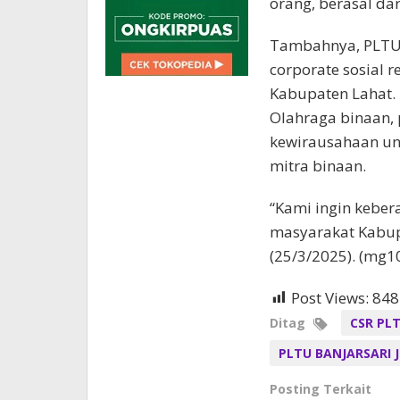
orang, berasal dar
Tambahnya, PLTU 
corporate sosial r
Kabupaten Lahat. 
Olahraga binaan,
kewirausahaan un
mitra binaan.
“Kami ingin kebe
masyarakat Kabupa
(25/3/2025). (mg1
Post Views:
848
Ditag
CSR PLT
PLTU BANJARSARI J
Posting Terkait