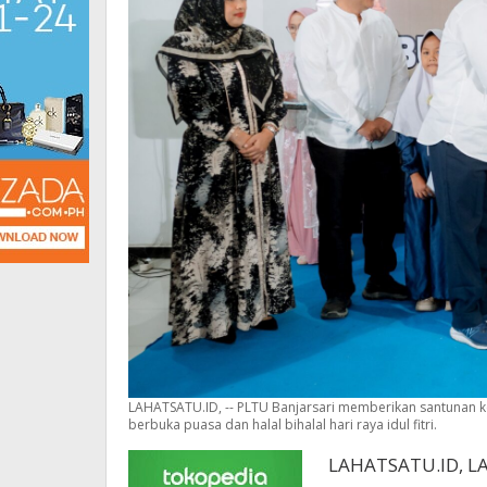
LAHATSATU.ID, -- PLTU Banjarsari memberikan santunan k
berbuka puasa dan halal bihalal hari raya idul fitri.
LAHATSATU.ID, LA