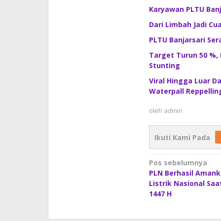
Karyawan PLTU Banja
Dari Limbah Jadi Cu
PLTU Banjarsari Ser
Target Turun 50 %,
Stunting
Viral Hingga Luar D
Waterpall Reppellin
oleh
admin
Ikuti Kami Pada
Navigasi
Pos sebelumnya
PLN Berhasil Aman
pos
Listrik Nasional Saat
1447 H