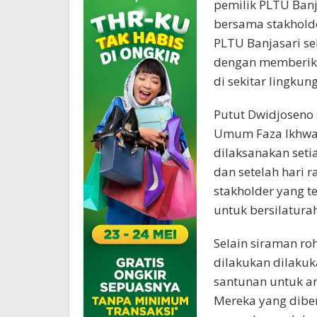
pemilik PLTU Banj
bersama stakholde
PLTU Banjasari seb
dengan memberika
di sekitar lingkun
Putut Dwidjoseno 
Umum Faza Ikhwana
dilaksanakan seti
dan setelah hari 
stakholder yang t
untuk bersilatura
Selain siraman ro
dilakukan dilakuk
santunan untuk an
Mereka yang diber