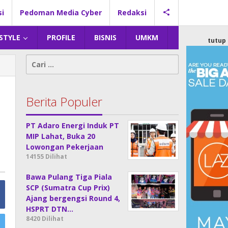
si
Pedoman Media Cyber
Redaksi
 STYLE
PROFILE
BISNIS
UMKM
tutup
Cari
untuk:
Berita Populer
PT Adaro Energi Induk PT
MIP Lahat, Buka 20
Lowongan Pekerjaan
14155 Dilihat
Bawa Pulang Tiga Piala
SCP (Sumatra Cup Prix)
Ajang bergengsi Round 4,
HSPRT DTN…
8420 Dilihat