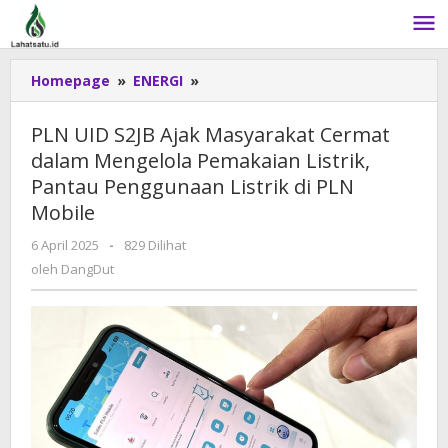
Lewati
ke
konten
Homepage
»
ENERGI
»
PLN
UID
S2JB
PLN UID S2JB Ajak Masyarakat Cermat
Ajak
dalam Mengelola Pemakaian Listrik,
Masyarakat
Pantau Penggunaan Listrik di PLN
Cermat
dalam
Mobile
Mengelola
6 April 2025
oleh
-
829 Dilihat
Pemakaian
DangDut
oleh
DangDut
Listrik,
Pantau
Penggunaan
Listrik
di
PLN
Mobile