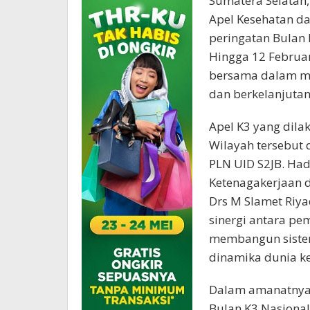
Sumatera Selatan,
Apel Kesehatan da
peringatan Bulan 
Hingga 12 Febru
bersama dalam me
dan berkelanjutan
Apel K3 yang dila
Wilayah tersebut 
PLN UID S2JB. Had
Ketenagakerjaan d
Drs M Slamet Riy
sinergi antara pe
membangun sistem
dinamika dunia ke
Dalam amanatnya,
Bulan K3 Nasiona