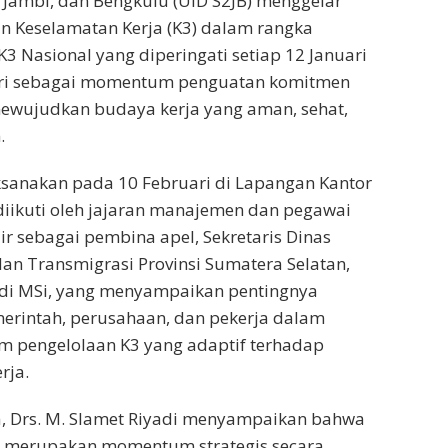
 Jambi, dan Bengkulu (UID S2JB) menggelar
n Keselamatan Kerja (K3) dalam rangka
K3 Nasional yang diperingati setiap 12 Januari
ari sebagai momentum penguatan komitmen
wujudkan budaya kerja yang aman, sehat,
.
ksanakan pada 10 Februari di Lapangan Kantor
diikuti oleh jajaran manajemen dan pegawai
ir sebagai pembina apel, Sekretaris Dinas
an Transmigrasi Provinsi Sumatera Selatan,
adi MSi, yang menyampaikan pentingnya
merintah, perusahaan, dan pekerja dalam
 pengelolaan K3 yang adaptif terhadap
rja.
 Drs. M. Slamet Riyadi menyampaikan bahwa
l merupakan momentum strategis secara