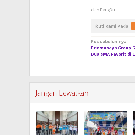
oleh
DangDut
Ikuti Kami Pada
Navigasi
Pos sebelumnya
Priamanaya Group G
pos
Dua SMA Favorit di 
Jangan Lewatkan