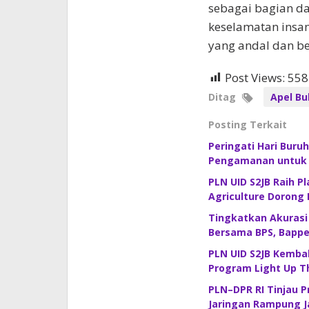
sebagai bagian da
keselamatan insan
yang andal dan be
Post Views:
558
Ditag
Apel Bu
Posting Terkait
Peringati Hari Buru
Pengamanan untuk J
PLN UID S2JB Raih P
Agriculture Dorong
Tingkatkan Akurasi
Bersama BPS, Bappe
PLN UID S2JB Kembal
Program Light Up 
PLN–DPR RI Tinjau P
Jaringan Rampung 