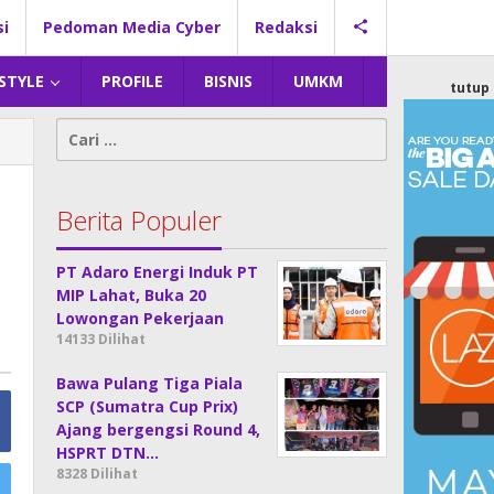
si
Pedoman Media Cyber
Redaksi
 STYLE
PROFILE
BISNIS
UMKM
tutup
Cari
untuk:
Berita Populer
PT Adaro Energi Induk PT
MIP Lahat, Buka 20
Lowongan Pekerjaan
14133 Dilihat
Bawa Pulang Tiga Piala
SCP (Sumatra Cup Prix)
Ajang bergengsi Round 4,
HSPRT DTN…
8328 Dilihat