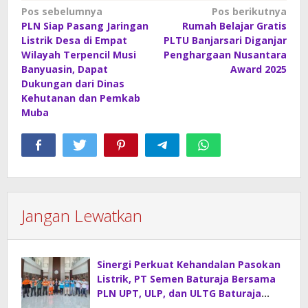
Navigasi
Pos sebelumnya
Pos berikutnya
PLN Siap Pasang Jaringan
Rumah Belajar Gratis
pos
Listrik Desa di Empat
PLTU Banjarsari Diganjar
Wilayah Terpencil Musi
Penghargaan Nusantara
Banyuasin, Dapat
Award 2025
Dukungan dari Dinas
Kehutanan dan Pemkab
Muba
Jangan Lewatkan
Sinergi Perkuat Kehandalan Pasokan
Listrik, PT Semen Baturaja Bersama
PLN UPT, ULP, dan ULTG Baturaja
Gelar Rapat Koordinasi Strategis