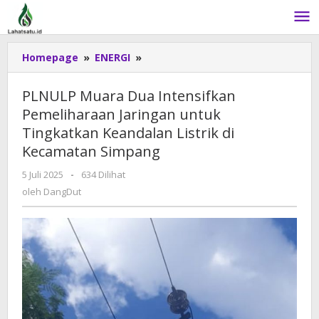
Lewati
ke
konten
Homepage
»
ENERGI
»
PLNULP
Muara
Dua
PLNULP Muara Dua Intensifkan
Intensifkan
Pemeliharaan Jaringan untuk
Pemeliharaan
Tingkatkan Keandalan Listrik di
Jaringan
untuk
Kecamatan Simpang
Tingkatkan
5 Juli 2025
oleh
-
634 Dilihat
Keandalan
DangDut
oleh
DangDut
Listrik
di
Kecamatan
Simpang