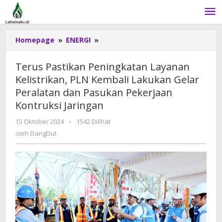
Lewati
ke
konten
Homepage
»
ENERGI
»
Terus
Pastikan
Peningkatan
Terus Pastikan Peningkatan Layanan
Layanan
Kelistrikan, PLN Kembali Lakukan Gelar
Kelistrikan,
Peralatan dan Pasukan Pekerjaan
PLN
Kembali
Kontruksi Jaringan
Lakukan
15 Oktober 2024
oleh
-
1542 Dilihat
Gelar
DangDut
oleh
DangDut
Peralatan
dan
Pasukan
Pekerjaan
Kontruksi
Jaringan