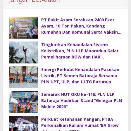
PT Bukit Asam Serahkan 2400 Ekor
Ayam, 10 Ton Pakan, Kandang
Rumahan Dan Komunal Serta Vaksin
Di Desa Sirah Pulau
Tingkatkan Kehandalan Sistem
Kelistrikan, PLN ULP Muaradua Gelar
Pemeliharaan ROW dan HAR
Konstruksi Gabungan
Sinergi Perkuat Kehandalan Pasokan
Listrik, PT Semen Baturaja Bersama
PLN UPT, ULP, dan ULTG Baturaja
Gelar Rapat Koordinasi Strategis
Semarak HUT OKU ke-116: PLN ULP
Baturaja Hadirkan Stand “Gelegar PLN
Mobile 2026”
Perkuat Ketahanan Pangan, PTBA
Perkenalkan Kalium Humat ‘BA Grow’