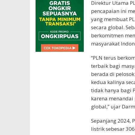
Direktur Utama P
pencapaian ini me
yang membuat PLN 
secara global. Se
berkomitmen memb
masyarakat Indon
“PLN terus berkom
terbaik bagi masy
berada di pelosok 
kedua kalinya sec
tidak hanya bagi 
karena menandai p
global,” ujar Dar
Sepanjang 2024, 
listrik sebesar 3