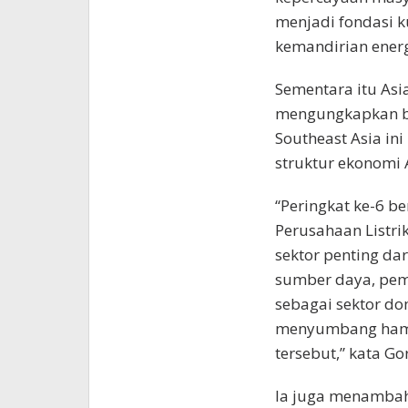
menjadi fondasi 
kemandirian ener
Sementara itu Asia
mengungkapkan ba
Southeast Asia in
struktur ekonomi 
“Peringkat ke-6 b
Perusahaan Listrik
sektor penting dar
sumber daya, pemb
sebagai sektor do
menyumbang hampi
tersebut,” kata Go
Ia juga menambah