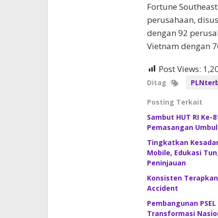
Fortune Southeast
perusahaan, disu
dengan 92 perusa
Vietnam dengan 7
Post Views:
1,2
Ditag
PLNter
Posting Terkait
Sambut HUT RI Ke-81
Pemasangan Umbul-U
Tingkatkan Kesadar
Mobile, Edukasi Tun
Peninjauan
Konsisten Terapkan
Accident
Pembangunan PSEL B
Transformasi Nasion