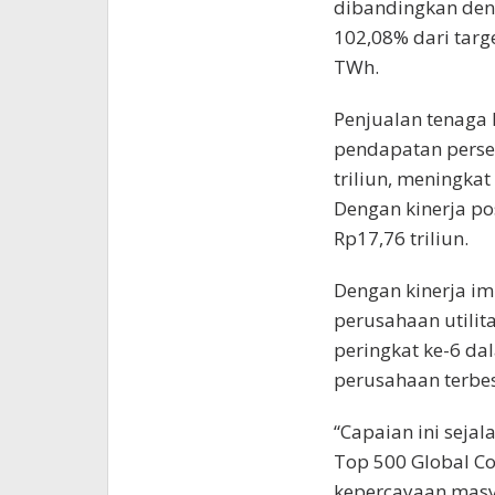
dibandingkan deng
102,08% dari targ
TWh.
Penjualan tenaga 
pendapatan perse
triliun, meningka
Dengan kinerja pos
Rp17,76 triliun.
Dengan kinerja im
perusahaan utilit
peringkat ke-6 d
perusahaan terbe
“Capaian ini seja
Top 500 Global C
kepercayaan masy