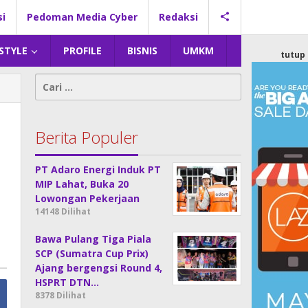
si
Pedoman Media Cyber
Redaksi
 STYLE
PROFILE
BISNIS
UMKM
tutup
Cari
untuk:
Berita Populer
PT Adaro Energi Induk PT
MIP Lahat, Buka 20
Lowongan Pekerjaan
14148 Dilihat
Bawa Pulang Tiga Piala
SCP (Sumatra Cup Prix)
Ajang bergengsi Round 4,
HSPRT DTN…
8378 Dilihat