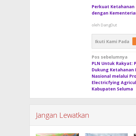
Perkuat Ketahanan P
dengan Kementerian
oleh
DangDut
Ikuti Kami Pada
Navigasi
Pos sebelumnya
PLN Untuk Rakyat: P
pos
Dukung Ketahanan 
Nasional melalui P
Electricfying Agricul
Kabupaten Seluma
Jangan Lewatkan