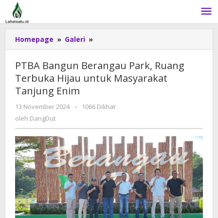
Lewati
ke
konten
Homepage
»
Galeri
»
PTBA
Bangun
Berangau
PTBA Bangun Berangau Park, Ruang
Park,
Terbuka Hijau untuk Masyarakat
Ruang
Tanjung Enim
Terbuka
Hijau
13 November 2024
oleh
-
1066 Dilihat
untuk
DangDut
oleh
DangDut
Masyarakat
Tanjung
Enim