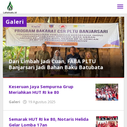
Lewati
ke
konten
Galeri
Dari Limbah Jadi Cuan, FABA PLTU
Banjarsari Jadi Bahan Baku Batubata
Galeri
Keseruan Jaya Sempurna Grup
3
Meriahkan HUT RI ke 80
Juni
Galeri
19 Agustus 2025
oleh
2026
DangDut
oleh
admin
Semarak HUT RI ke 80, Notaris Helida
Gelar Lomba 17an