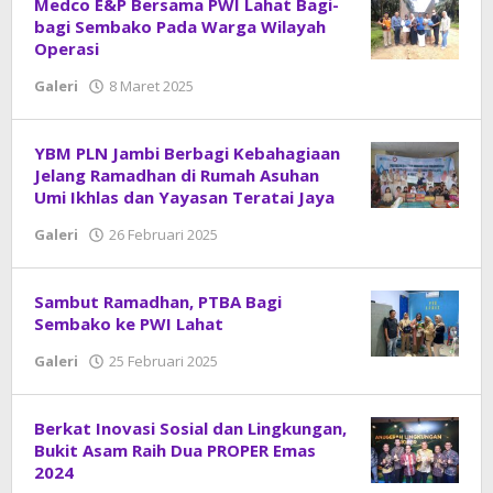
Medco E&P Bersama PWI Lahat Bagi-
bagi Sembako Pada Warga Wilayah
Operasi
Galeri
8 Maret 2025
oleh
DangDut
YBM PLN Jambi Berbagi Kebahagiaan
Jelang Ramadhan di Rumah Asuhan
Umi Ikhlas dan Yayasan Teratai Jaya
Galeri
26 Februari 2025
oleh
DangDut
Sambut Ramadhan, PTBA Bagi
Sembako ke PWI Lahat
Galeri
25 Februari 2025
oleh
DangDut
Berkat Inovasi Sosial dan Lingkungan,
Bukit Asam Raih Dua PROPER Emas
2024