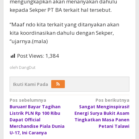
mengungkapkan akan menanyakan dahulu
kepada Sekper PT BA terkait hal tersebut.
“Maaf ndo kita terkait yang ditanyakan akan
kita koordinasikan dahulu dengan Sekper,
“ujarnya.(mala)
Post Views:
1,384
oleh
DangDut
Ikuti Kami Pada
Navigasi
Pos sebelumnya
Pos berikutnya
Buruan! Bayar Tagihan
Sangat Menginspirasi!
pos
Listrik PLN Rp 100 Ribu
Energi Surya Bukit Asam
Dapat Official
Tingkatkan Masa Panen
Merchandise Piala Dunia
Petani Talawi
U-17, Ini Caranya