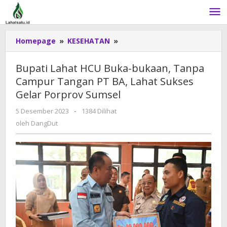
Lewati
ke
konten
Homepage
»
KESEHATAN
»
Bupati
Lahat
HCU
Bupati Lahat HCU Buka-bukaan, Tanpa
Buka-
Campur Tangan PT BA, Lahat Sukses
bukaan,
Gelar Porprov Sumsel
Tanpa
Campur
5 Desember 2023
oleh
-
1384 Dilihat
Tangan
DangDut
oleh
DangDut
PT
BA,
Lahat
Sukses
Gelar
Porprov
Sumsel